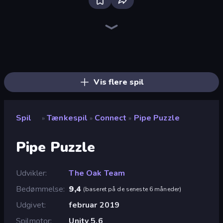
Piles of Mahjong
Screw Out: Bolts and Nuts
Arrow Escape
Skydom
Yarn Fever! Unravel Puzzle
Piece of Cake: Merge and Bake
Goods Triple Match 3D
Pixel Blast
Arrow Escape: Puzzle
Car OUT! Jam Parking Puzzle
Mahjongg Solitaire
Color Water Sort 3D
Tap 3D Wood Block Away
Parking Jam
Sushi Puzzle
Skydom: Reforged
Hexa Sort
Nuts Puzzle: Sort By Color
Vis flere spil
Spil
Tænkespil
Connect
Pipe Puzzle
»
»
»
Pipe Puzzle
Udvikler
The Oak Team
Bedømmelse
9,4
(
baseret på de seneste 6 måneder
)
Udgivet
februar 2019
Spilmotor
Unity 5.6