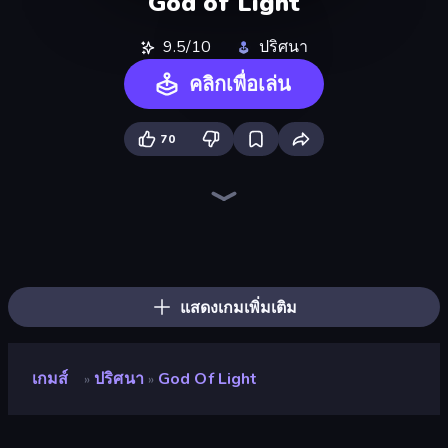
God of Light
9.5/10
ปริศนา
คลิกเพื่อเล่น
70
Piles of Mahjong
Skydom
Piece of Cake: Merge and Bake
Screw Out: Bolts and Nuts
Arrow Escape
Skydom: Reforged
Mahjongg Solitaire
Match Arena
2048 Merge Blocks
Yarn Fever! Unravel Puzzle
Block Blaster
Wood Block Journey
Hexa Sort
Pixel Blast
Thief Puzzle
Match Masters
Mahjong Puzzle: Tile Match
Mergest Kingdom
แสดงเกมเพิ่มเติม
เกมส์
ปริศนา
God Of Light
»
»
God of Light