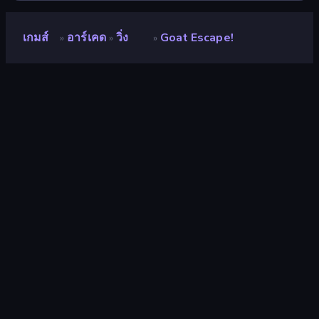
เกมส์
อาร์เคด
วิ่ง
Goat Escape!
»
»
»
Goat Escape!
คะแนน
8.7
(
อ้างอิงจากข้อมูล 6 เดือนที่ผ่านมา
)
ปล่อยแล้ว
กุมภาพันธ์ 2569
เอ็นจิ้นเกม
HTML5
แพลตฟอร์ม
เบราว์เซอร์ (เดสก์ท็อป มือถือ แท็บเล็ต),
แอป CrazyGames (iOS, Android)
ปฐมนิเทศ
ภาพเหมือน
อาร์เคด
531
Mobile
2,364
3มิติ
854
กระโดด
96
วิ่ง
76
อุปสรรค
215