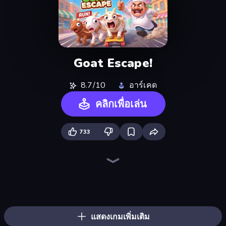
Goat Escape!
8.7/10
อาร์เคด
คลิกเพื่อเล่น
733
Ragdoll Archers
Kick the Buddy
Rooftop Run
Bouncemasters
TNT Bomber
Droll World Cup
I Am Taxi Prankster Sim
Robby: Many Games
Zombies 4 Weapon Merge
Animal DNA Run
Soccer Dash
Free Kicks World Cup 2026
Master of Numbers
Superhero Race!
Cars Arena
Cat Snack Bar
Crazy Motorcycle
Bubble Blast
แสดงเกมเพิ่มเติม