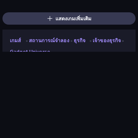
Prison Life
Trash Master
Candy Packing Store
Hypermarket 3D
Spa Empire
Fashion Factory
My Perfect Theme Park
Coffee Idle
Bus Simulator: EVO
Driving School Simulator
Grow A Garden | Growden.io
Bad Cat Prankster
Life Simulator: Road to Riches
Donut Place
Gym Boss
Supermarket Simulator: Store Manager
Shop Master 3D
Supermarket Simulator: Dream Store
แสดงเกมเพิ่มเติม
เกมส์
สถานการณ์จำลอง
ธุรกิจ
เจ้าของธุรกิจ
»
»
»
»
Gadget Universe
Gadget Universe
คะแนน
9.0
(
อ้างอิงจากข้อมูล 6 เดือนที่ผ่านมา
)
ปล่อยแล้ว
สิงหาคม 2568
อัพเดทล่าสุด
สิงหาคม 2568
เอ็นจิ้นเกม
Unity 2022
แพลตฟอร์ม
เบราว์เซอร์ (เดสก์ท็อป มือถือ แท็บเล็ต),
แอป CrazyGames (Android), App