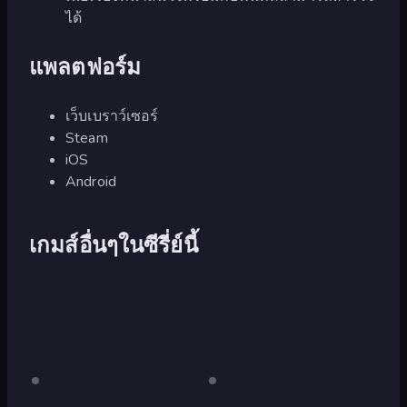
ได้
แพลตฟอร์ม
เว็บเบราว์เซอร์
Steam
iOS
Android
เกมส์อื่นๆในซีรี่ย์นี้
Duck
เด
Duck
เด
สก์ท็อป
สก์ท็อป