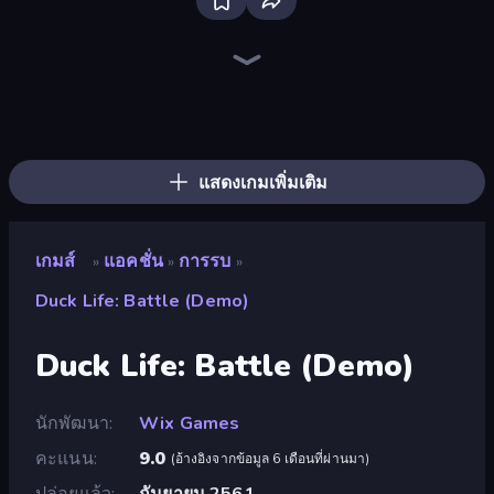
Bloxd.io
Ragdoll Archers
EvoWars.io
Veck.io
Piece of Cake: Merge and Bake
Racing Limits
Traffic Rider
Mahjongg Solitaire
Screw Out: Bolts and Nuts
Words of Wonders
Piles of Mahjong
Designville: Merge & Design
Miniblox
Space Waves
Stickman Clash
SkillWarz
Fortzone Battle Royale
Arrow Escape
แสดงเกมเพิ่มเติม
เกมส์
แอคชั่น
การรบ
»
»
»
Duck Life: Battle (Demo)
Duck Life: Battle (Demo)
นักพัฒนา
Wix Games
คะแนน
9.0
(
อ้างอิงจากข้อมูล 6 เดือนที่ผ่านมา
)
ปล่อยแล้ว
กันยายน 2561