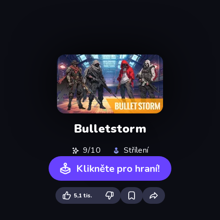
Bulletstorm
9/10
Střílení
Klikněte pro hraní!
5,1 tis.