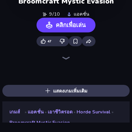
Broomcraft Mystic Evasion
9/10
แอคชั่น
คลิกเพื่อเล่น
47
Throw a Lucky Block
Brainrot Arena Online
Zombie Road
Boom Slingers ReBoom
Boom!
Lost Dungeon
Ultimate Evolution
Dye Hard
Who Dies Last?
Chaos Arena
Stickman Rebirth
Mr. Dude: Online Multiverse Challenge
Fortzone Battle Royale
Stellar Swarm
Stickman Kombat 2D
Stickman Clash
Mecha Allstars Battle Royale
War the Knights
แสดงเกมเพิ่มเติม
เกมส์
แอคชั่น
เอาชีวิตรอด
Horde Survival
»
»
»
»
Broomcraft Mystic Evasion