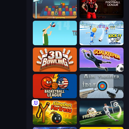
Basket Champs
Axis Football League
Street Ball Jam
Kick It – Fun Soccer Game
3D Bowling
Goalkeeper Wiz
Basketball League
Aim Trainer Idle
Slingshot Fortress
Free Kick Classic (3D Free Kick)