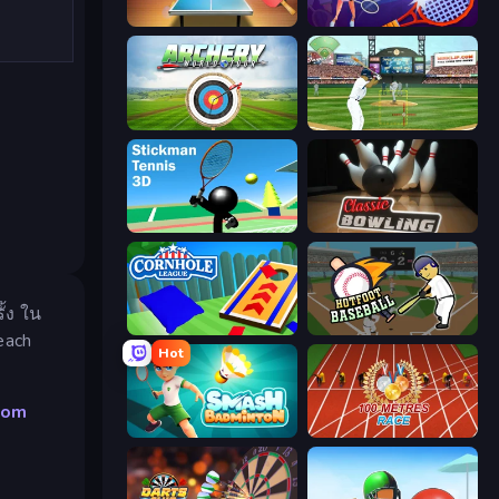
Table Tennis World Tour
Power Badminton
Archery World Tour
Baseball
Stickman Tennis 3D
Classic Bowling
้ง ใน
Cornhole League
Hotfoot Baseball
each
Hot
dom
Smash Badminton
100 Meters Race