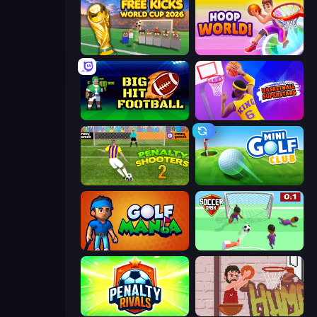
Free Kicks World Cup 2026
Hoop World 3D
Big Hit Football
Basketball Superstars
Penalty Shooters 2
Mini Golf Club
Golf Mania
Soccer Dash
Penalty Rivals
Basket Slam Dunk 2