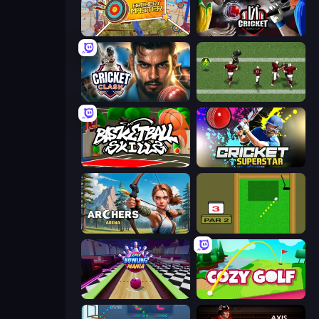
Archery Master
Cricket World Cup
Cricket Clash
Return Man 2
Basketball Skills
Cricket Superstar League
Archers Arena
Mini Putt
Super Bowling Mania
Cozy Golf