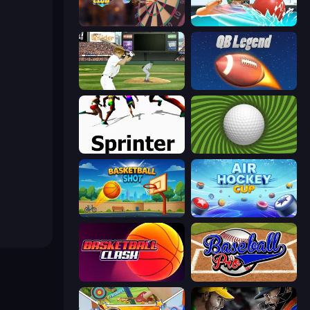
Darts Club
Dodgeball
ESPN Arcade Baseball
2 Minute Football QB Legend
Sprinter
The Speedy Golf
Basketball Shot
Air Hockey Cup
Basketball Clash
Baseball Pro