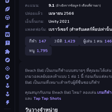
คะแนน
9.1
(
อ้างอิงจากข้อมูล 6 เดือนที่ผ่านมา
)
ปล่อยแล้ว
เมษายน 2566
เอ็นจิ้นเกม
Unity 2021
แพลตฟอร์ม
เบราว์เซอร์ (สำหรับเดสก์ท็อปเท่านั้น
กีฬา
147
3มิติ
1,429
ผู้เล่น 1 คน
146
หนู
1,795
Beach Ball เป็นเกมกีฬาแบบสบายๆ ที่คุณจะได้เ
เกมวอลเลย์บอลเท้าแบบ 1 ต่อ 1 นี้ ก่อนเริ่มแต่ล
Ball เป็นเกมที่เหมาะสำหรับผู้ที่ชื่นชอบกีฬา!
คุณสนุกกับเกม Beach Ball ไหม? ลองเล่น
เกมกีฬา
และ
Tap Tap Shots
วันวางจำหน่าย