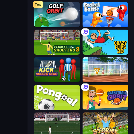
Top
Golf Orbit
Basket Battle
Penalty Shooters 3
Crazy Flips 3D
Kick Soccer Hero
Street Freekick 3D
Pongoal
Basketball Orbit