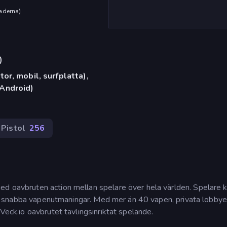
aderna
)
)
or, mobil, surfplatta),
Android)
Pistol
256
ed oavbruten action mellan spelare över hela världen. Spelare 
ller snabba vapenutmaningar. Med mer än 40 vapen, privata lobbye
 Veck.io oavbrutet tävlingsinriktat spelande.