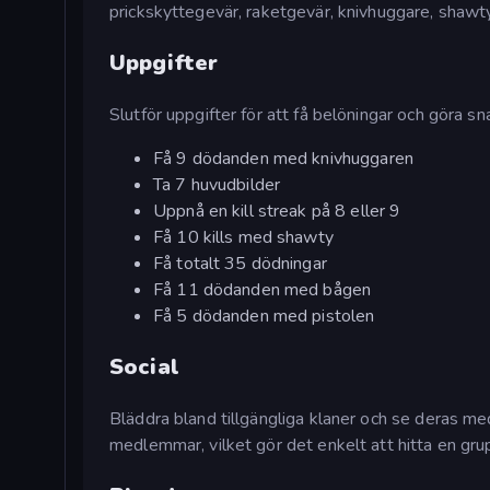
prickskyttegevär, raketgevär, knivhuggare, shaw
Uppgifter
Slutför uppgifter för att få belöningar och göra s
Få 9 dödanden med knivhuggaren
Ta 7 huvudbilder
Uppnå en kill streak på 8 eller 9
Få 10 kills med shawty
Få totalt 35 dödningar
Få 11 dödanden med bågen
Få 5 dödanden med pistolen
Social
Bläddra bland tillgängliga klaner och se deras m
medlemmar, vilket gör det enkelt att hitta en gru