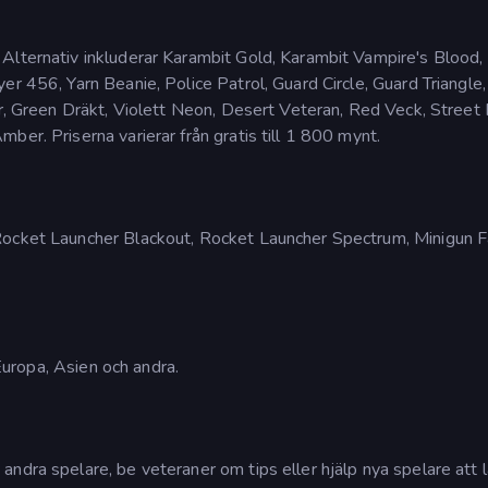
 Alternativ inkluderar Karambit Gold, Karambit Vampire's Bloo
er 456, Yarn Beanie, Police Patrol, Guard Circle, Guard Triangle,
or, Green Dräkt, Violett Neon, Desert Veteran, Red Veck, Street 
ber. Priserna varierar från gratis till 1 800 mynt.
Rocket Launcher Blackout, Rocket Launcher Spectrum, Minigun F
 Europa, Asien och andra.
ndra spelare, be veteraner om tips eller hjälp nya spelare att l