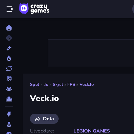
Spel
»
.io
»
Skjut
»
FPS
»
Veck.io
Veck.io
Dela
Utvecklare
LEGION GAMES