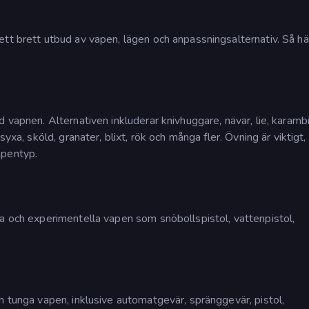
tt brett utbud av vapen, lägen och anpassningsalternativ. Så hä
 vapnen. Alternativen inkluderar knivhuggare, nävar, lie, karambi
yxa, sköld, granater, blixt, rök och många fler. Övning är viktigt,
apentyp.
ga och experimentella vapen som snöbollspistol, vattenpistol,
h tunga vapen, inklusive automatgevär, spränggevär, pistol,