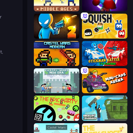
Castle Wars: Middle Ages
Punch Max
r
Drunken Duel 2
Squish
t,
Castle Wars: Modern
Stickman battle 1-4 Players
Castle Wars: New Era
Mini-Caps: Arena
The Epic Party
Getaway Shootout