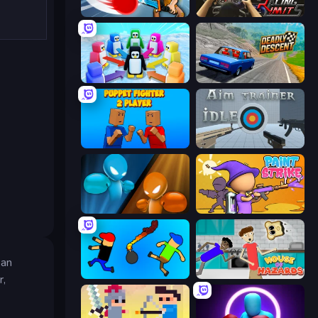
ClashBall.io
Racing Limits
Knockout!
Deadly Descent
Puppet Fighter 2 Player
Aim Trainer Idle
Drunken Boxing
Paint Strike
kan
Mini-Caps: Bombs
House of Hazards
r,