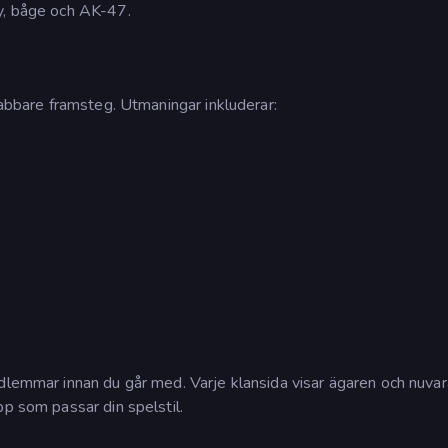
ty, båge och AK-47.
nabbare framsteg. Utmaningar inkluderar:
edlemmar innan du går med. Varje klansida visar ägaren och nuva
pp som passar din spelstil.