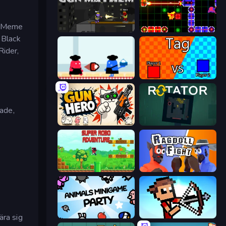
d, Meme
Gun Mayhem
LazerGrrl
 Black
Rider,
Clash of Cakes
2 Player Tag
ade,
Gun Hero: Cat Survival
Rotator
Super Robo - Adventure
Ragdoll Fight
ära sig
Animals Minigame Party
Stick Archers Battle