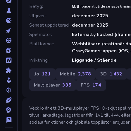
Betyg
8.8
(
baserat på de senaste 6 mån
Utgiven
december 2025
Senast uppdaterad
december 2025
Spelmotor
Externally hosted (iframe
Plattformar
Webbläsare (stationär dat
CrazyGames-appen (iOS, 
Inriktning
Liggande / Stående
.io
121
Mobile
2,378
3D
1,432
Multiplayer
335
FPS
174
Veck.io är ett 3D-multiplayer FPS IO-skjutspel m
tävla i arkadläge, lagstrider från 1v1 till 4v4, e
sociala funktioner och globala topplistor erbjuder