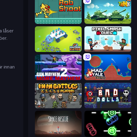
RobShoot
Tank Wars
a låser
öer.
Machine Eater
Pixel Smash Duel
r innan
Gun Mayhem 2
Mad Royale Tactics
MiniBattles
Bad Dolls
Space Rescue
Glowit - Two Players