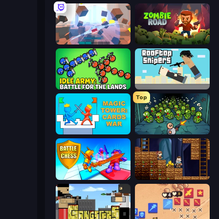
Cubic Rush
Zombie Road
Idle Army: Battle for the Lands
Rooftop Snipers
Top
Magic Tower: Cards War
Base Defence
Battle Chess
Miners' Adventure