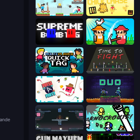
Castle Wars
The Chick Chase
Supreme Bomb Tag
Farmer Challenge Party
Multiplayer Quick Tag
Time to Fight
Press A to Party
Duo
rande
Arena
KNOCKOUTS!