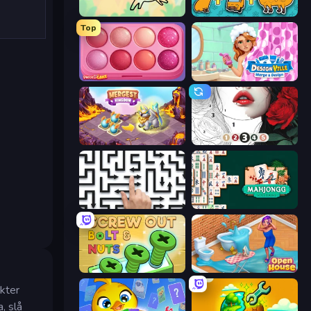
Save the Capybara
Capybara Merge Evolution
Top
Piece of Cake: Merge and Bake
Designville: Merge & Design
Mergest Kingdom
Numicolor
Arrow Escape: Puzzle
Mahjongg Solitaire
Screw Out: Bolts and Nuts
Open House
ekter
, slå