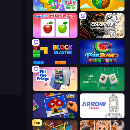
Farm Merge Valley
Land Explorers: Merge & Build
What's The Difference?
Color Tap: Coloring by Numbers
Block Blaster
Pixel Blast
Fill The Fridge
Piles of Mahjong
Screw Sorting
Arrow Escape
Top