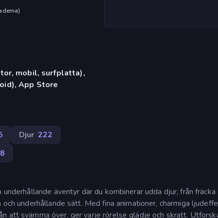
aderna
)
or, mobil, surfplatta),
id), App Store
5
Djur
222
38
h underhållande äventyr där du kombinerar udda djur, från fräcka
a och underhållande sätt. Med fina animationer, charmiga ljudeff
 att svämma över, ger varje rörelse glädje och skratt. Utforska