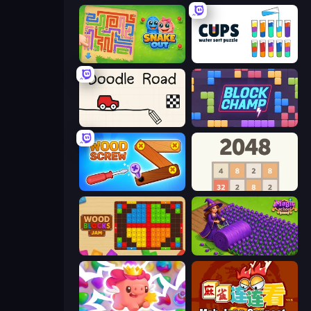
Snake Out: Maze Escape
Cups - Water Sort Puzzle
Doodle Road
Block Champ
Wood Screw: Bolts Puzzle
2048
Wood Blocks Jam
Magic School