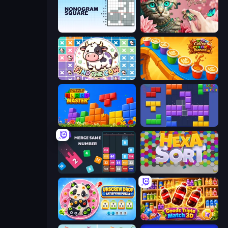
Nonogram Square
Favorite Puzzles
Find The Cow
Coffee Color Blocks
Puzzle Block Master
Blocks and that’s it
Drop & Merge the Numbers
Hexa Sort
Unscrew Drop: Satisfying Puzzle
Goods Triple Match 3D