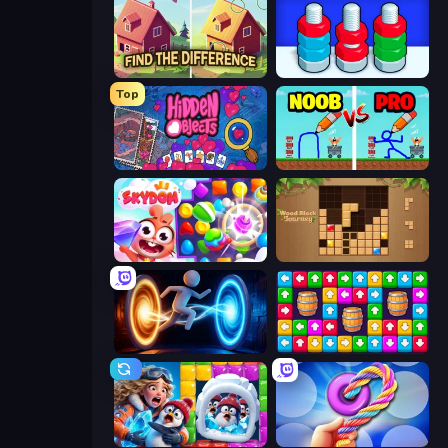
Find The Difference
Nuts Puzzle: Sort By Color
Top
Hidden Objects
DOP Noob: Draw to Save
Skydom
Wood Block Journey
Portal Escape
Tap Away Story
Captain Blast
Twisted Tangle