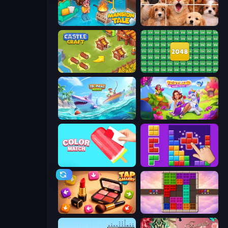
Mansion Tale: Merge Secrets
Jigpic Solitaire
Castle Craft
2048 Merge Blocks
Tropical Merge
Fairyland Merge & Magic
Color Match
BlockBuster Puzzle
Tap Gallery
Color Cube Puzzle