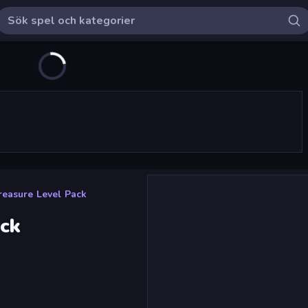
reasure Level Pack
ack