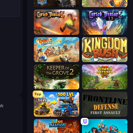
Battle Arena
Cursed Treasure 2
Cursed Treasure
Cursed Treasure 1.5
Day D Tower Rush
Kingdom Rush
Keeper of the Grove 2
Tower Defense Clash
Top
li
AOD - Art Of Defense
Frontline Defense