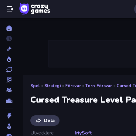
Spel
»
Strategi
»
Försvar
»
Torn Försvar
»
Cursed T
Cursed Treasure Level P
Dela
Utvecklare
IriySoft