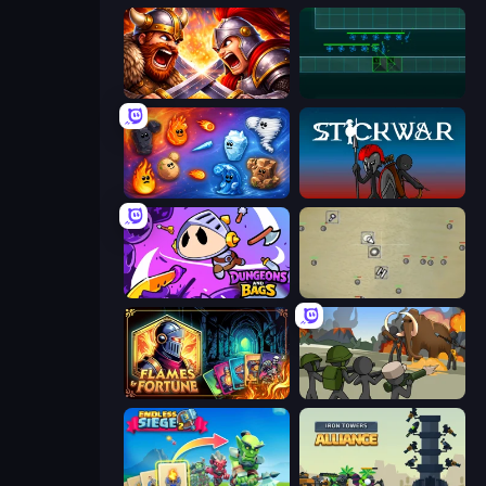
Fall of the King
Vector TD
Elemental Merge
Stick War
Dungeons and Bags
Desktop Tower Defense
Flames & Fortune
Stickman History Battle