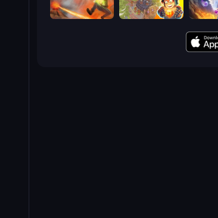
Cursed Treasure
Cursed Treasure 2
Cursed T