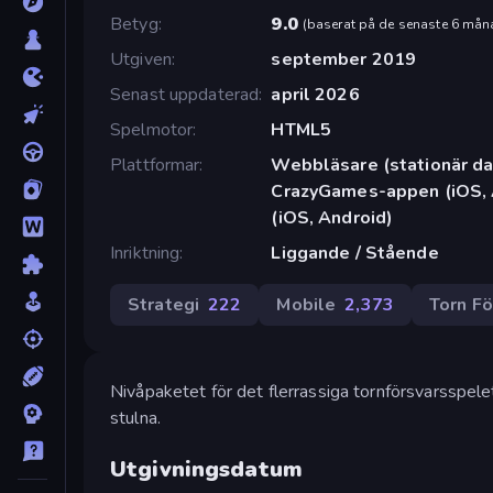
Betyg
9.0
(
baserat på de senaste 6 mån
Utgiven
september 2019
Senast uppdaterad
april 2026
Spelmotor
HTML5
Plattformar
Webbläsare (stationär dat
CrazyGames-appen (iOS, 
(iOS, Android)
Inriktning
Liggande / Stående
Strategi
222
Mobile
2,373
Torn Fö
Nivåpaketet för det flerrassiga tornförsvarsspel
stulna.
Utgivningsdatum