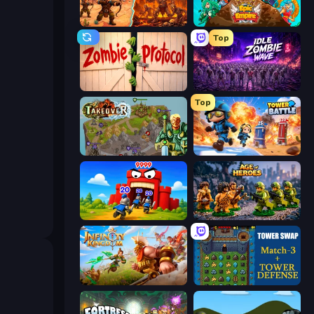
Last Bastion
Epic Empire: Tower Defense
Top
Zombie Protocol
Idle Zombie Wave: Survivors
Top
Takeover
Tower Battle
TimeWarriors
Age of Heroes
Infinity Kingdom
Tower Swap