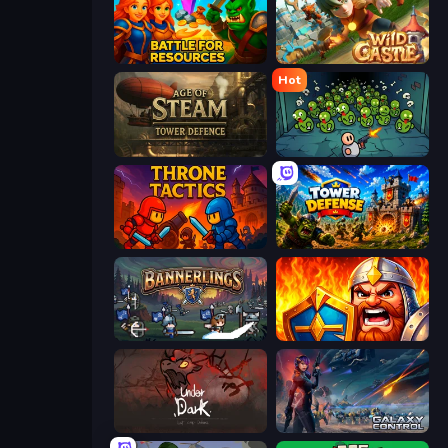
Battle for Resources
Wild Castle TD: Grow Empire
Hot
Age of Steam Tower Defence
Base Defence
Throne Tactics
Tower Defense
Bannerlings
WarLink: Crown & Clash
UnderDark: Defense
Galaxy Control: 3D Strategy