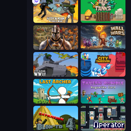
Stickman World War
Age of Tanks Warriors: TD War
Khan Wars
Wall Wars
Stickman WW2
City Takeover
Last Archer
Tavern Rumble: Roguelike Card
Bloons Tower Defense 4 Expansion
Operator: Emergency Dispatcher