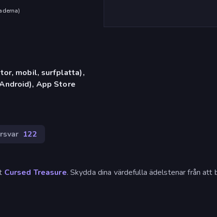
aderna
)
or, mobil, surfplatta),
Android), App Store
rsvar
122
et
Cursed Treasure
. Skydda dina värdefulla ädelstenar från att b