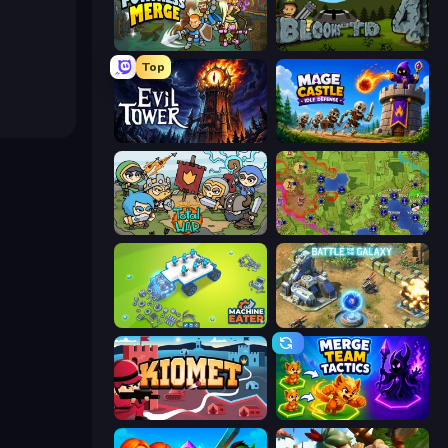
Fortress Merge
Bloons Tower Defense 4
Top
Evil Tower
Mage Castle Idle Defense
Raid Heroes: Total War
Hex Empire
Machine Eater
Battle for the Galaxy
Kiomet
Merge Team Tactics