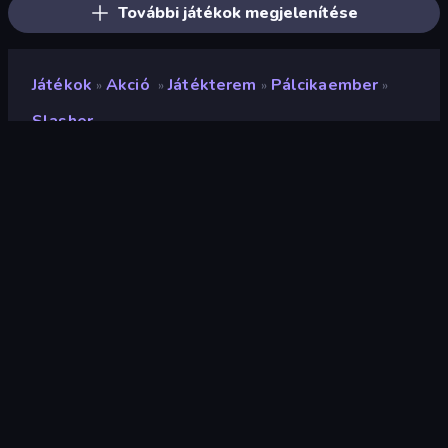
További játékok megjelenítése
Játékok
Akció
Játékterem
Pálcikaember
»
»
»
»
Slasher
Slasher
Értékelés
9,2
(
az elmúlt 6 hónap alapján
)
Megjelent
2023. február
Utolsó frissítés
2023. március
Játékmotor
Unity 2021
Platformok
Böngésző (asztali számítógép,
mobil, tablet), CrazyGames
alkalmazás (iOS, Android)
Tájolás
Fekvő / Álló