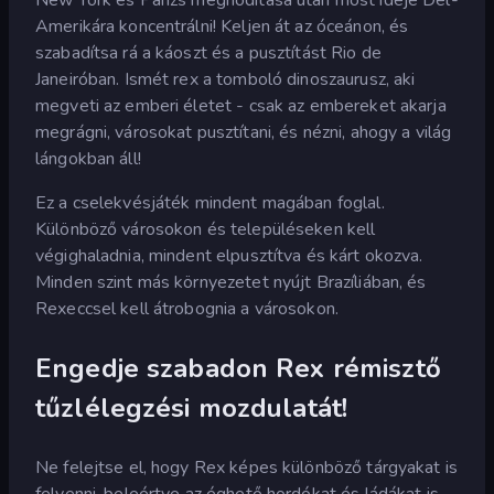
Amerikára koncentrálni! Keljen át az óceánon, és
szabadítsa rá a káoszt és a pusztítást Rio de
Janeiróban. Ismét rex a tomboló dinoszaurusz, aki
megveti az emberi életet - csak az embereket akarja
megrágni, városokat pusztítani, és nézni, ahogy a világ
lángokban áll!
Ez a cselekvésjáték mindent magában foglal.
Különböző városokon és településeken kell
végighaladnia, mindent elpusztítva és kárt okozva.
Minden szint más környezetet nyújt Brazíliában, és
Rexeccsel kell átrobognia a városokon.
Engedje szabadon Rex rémisztő
tűzlélegzési mozdulatát!
Ne felejtse el, hogy Rex képes különböző tárgyakat is
felvenni, beleértve az éghető hordókat és ládákat is.