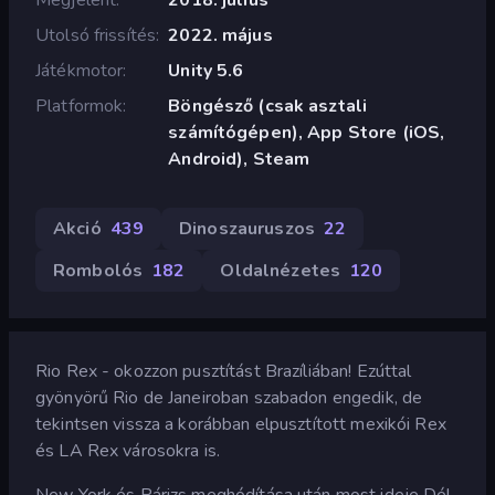
Utolsó frissítés
2022. május
Játékmotor
Unity 5.6
Platformok
Böngésző (csak asztali
számítógépen), App Store (iOS,
Android), Steam
Akció
439
Dinoszauruszos
22
Rombolós
182
Oldalnézetes
120
Rio Rex - okozzon pusztítást Brazíliában! Ezúttal
gyönyörű Rio de Janeiroban szabadon engedik, de
tekintsen vissza a korábban elpusztított mexikói Rex
és LA Rex városokra is.
New York és Párizs meghódítása után most ideje Dél-