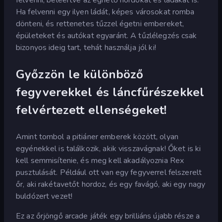
Ha felvenni egy ilyen ládát, képes városokat romba
dönteni, és rettenetes tűzzel égetni embereket,
épületeket és autókat egyaránt. A tűzlélegzés csak
bizonyos ideig tart, tehát használja jól ki!
Győzzön le különböző
fegyverekkel és láncfűrészekkel
felvértezett ellenségeket!
Amint tombol a pitiáner emberek között, olyan
egyénekkel is találkozik, akik visszavágnak! Őket is ki
kell semmisítenie, és meg kell akadályoznia Rex
pusztulását. Például ott van egy fegyverrel felszerelt
őr, aki rakétavetőt hordoz, és egy favágó, aki egy nagy
buldózert vezet!
Ez az őrjöngő arcade játék egy brilliáns újabb része a