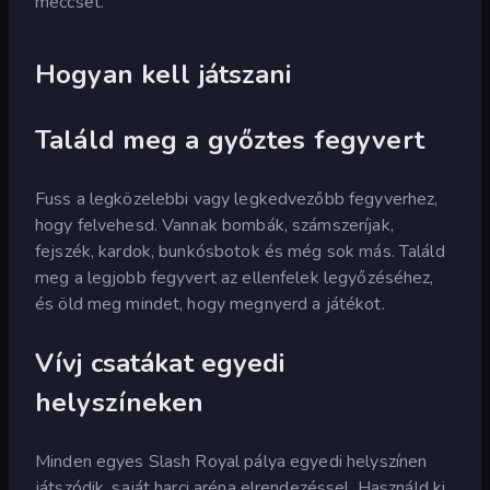
meccset.
Hogyan kell játszani
Találd meg a győztes fegyvert
Fuss a legközelebbi vagy legkedvezőbb fegyverhez,
hogy felvehesd. Vannak bombák, számszeríjak,
fejszék, kardok, bunkósbotok és még sok más. Találd
meg a legjobb fegyvert az ellenfelek legyőzéséhez,
és öld meg mindet, hogy megnyerd a játékot.
Vívj csatákat egyedi
helyszíneken
Minden egyes Slash Royal pálya egyedi helyszínen
játszódik, saját harci aréna elrendezéssel. Használd ki