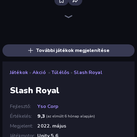
Brainrot Arena Online
Mr. Dude: Online Multiverse Challenge
Throw a Lucky Block
Heli Military Base
Mortar Squad
Jet Fighter Airplane Racing
Iron Legion
Real Warships
FPV War Kamikaze Drone
Artillery Vs Tanks
Zombie Drive Survivor
Stickman Rebirth
Fortzone Battle Royale
War the Knights
Stickman Clash
Noob Fuse
456 Guys
Haunted School
További játékok megjelenítése
Játékok
Akció
Túlélős
Slash Royal
»
»
»
Slash Royal
Fejlesztő
Yso Corp
Értékelés
9,3
(
az elmúlt 6 hónap alapján
)
Megjelent
2022. május
Játékmotor
Unity 5.6