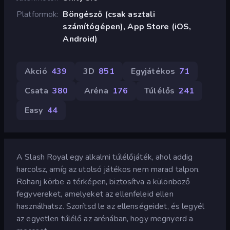
Platformok
Böngésző (csak asztali
számítógépen), App Store (iOS,
Android)
Akció
439
3D
851
Egyjátékos
71
Csata
380
Aréna
176
Túlélős
241
Easy
44
A Slash Royal egy alkalmi túlélőjáték, ahol addig
harcolsz, amíg az utolsó játékos nem marad talpon.
Rohanj körbe a térképen, biztosítva a különböző
fegyvereket, amelyeket az ellenfeleid ellen
használhatsz. Szorítsd le az ellenségeidet, és legyél
az egyetlen túlélő az arénában, hogy megnyerd a