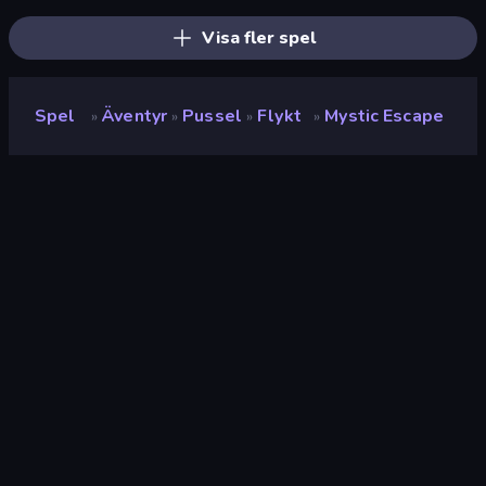
Visa fler spel
Spel
Äventyr
Pussel
Flykt
Mystic Escape
»
»
»
»
Mystic Escape
Utvecklare
SunRay Games
Betyg
8.2
(
baserat på de senaste 6 månaderna
)
Utgiven
juli 2022
Spelmotor
HTML5
Plattformar
Webbläsare (stationär dator, mobil,
surfplatta), CrazyGames-appen (iOS,
Android), App Store (iOS, Android),
Steam