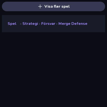
Visa fler spel
Spel
Strategi
Försvar
Merge Defense
»
»
»
Merge Defense
Utvecklare
Playnoob
Betyg
8.1
(
baserat på de senaste 6 månaderna
)
Utgiven
september 2023
Spelmotor
Unity 2021
Plattformar
Webbläsare (stationär dator, mobil,
surfplatta), CrazyGames-appen
(Android), App Store (Android)
Inriktning
Liggande / Stående