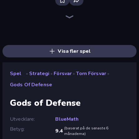
Bloxd.io
Ragdoll Archers
EvoWars.io
Veck.io
Piece of Cake: Merge and Bake
Racing Limits
Traffic Rider
Mahjongg Solitaire
Screw Out: Bolts and Nuts
Words of Wonders
Piles of Mahjong
Designville: Merge & Design
Miniblox
Space Waves
Stickman Clash
SkillWarz
Fortzone Battle Royale
Arrow Escape
Visa fler spel
Spel
Strategi
Försvar
Torn Försvar
»
»
»
»
Gods Of Defense
Gods of Defense
Utvecklare
BlueMath
Betyg
(
baserat på de senaste 6
9.4
månaderna
)