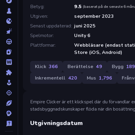
Betyg
9.5
(
baserat på de senaste 6 mån
Utgiven
september 2023
Senast uppdaterad
juni 2025
Spelmotor
Unity 6
Plattformar
Webbläsare (endast stati
Store (iOS, Android)
Klick
366
Berättelse
49
Bygg
18
Inkrementell
420
Mus
1,796
Frånv
Empire Clicker är ett klickspel där du förvandlar 
stadsbyggnadskunskaper flöda när din bosättning u
Utgivningsdatum