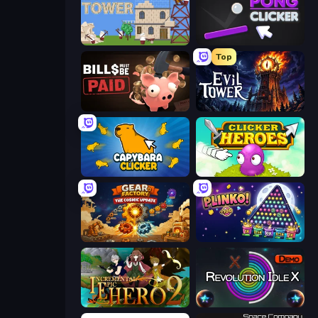
Babel Tower
Pong Clicker
Top
Bills Must Be Paid
Evil Tower
Capybara Clicker
Clicker Heroes
Gear Factory
PLINKO!
Incremental Epic Hero 2
Revolution Idle X