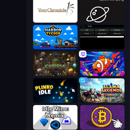
Your Chronicle
Space Company
Harbor Tycoon
Evolve
Cubidle
Fish Catch Idle
Plinko Idle
Llama Legends
Idle Mine: Remix
Money Maker