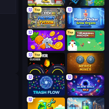
Idle Inventor
Planet Evolution: Idle Clicker
Top
Leek Factory Tycoon
Human Clicker: Grow Organs
Top
Farm Ring Idle
The MachinEGG
Top
Crusher Clicker
Merge Miner
Trash Flow
Black Hole Idle