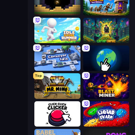
Pickaxe Crusher Idle
Mage Castle Idle Defense
Idle Clicker Runner
Laptop Empire
Conveyor Idle
Planet Clicker 2
Top
Mr. Mine
Blast Miner
Click Click Clicker
Liquid Swarm