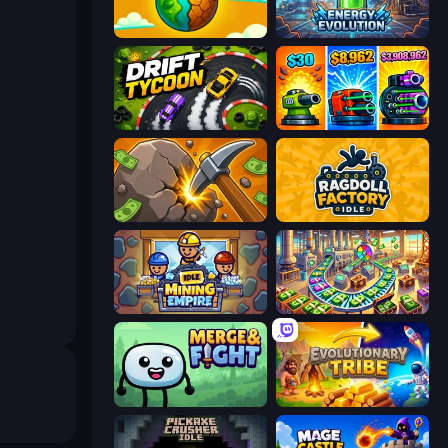
Land Explorers: Merge & Build
Energy Evolution
Drift Tycoon
Pumpkin Defense: Merge Cannon
Mine Clicker
Ragdoll Factory Idle
Idle Mining Empire
Money Factory: Tycoon Idle Game
Merge & Fight
Evolutionary Tribe