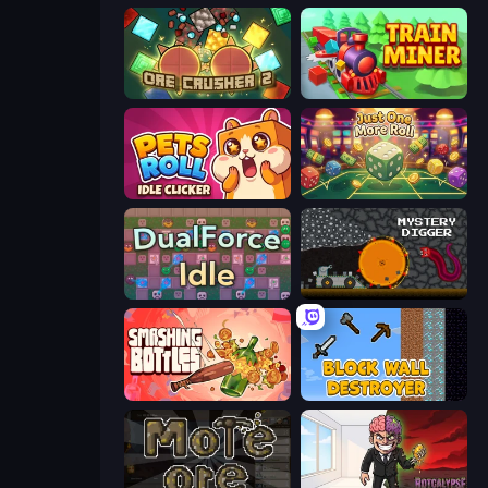
OreCrusher 2
Train Miner
Pets Roll: Idle Clicker
Just One More Roll
DualForce Idle
Mystery Digger
Smashing Bottles
Block Wall Destroyer