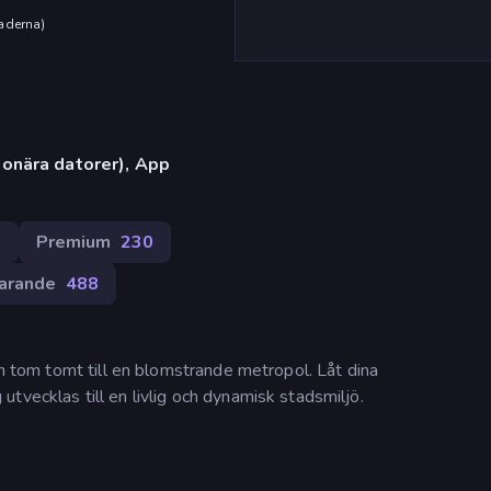
aderna
)
onära datorer), App
9
Premium
230
arande
488
en tom tomt till en blomstrande metropol. Låt dina
tvecklas till en livlig och dynamisk stadsmiljö.