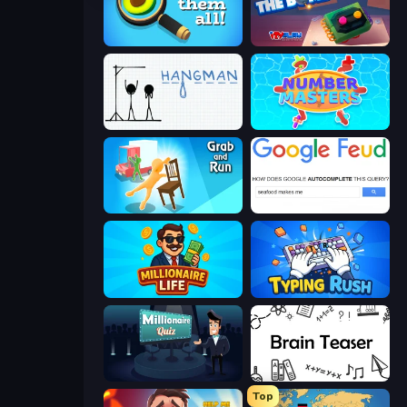
Find Them All!
Defuse the Bomb 3D
Hangman
Number Masters
Grab and Run
Google Feud
Millionaire Life
Typing Rush
Millionaire Quiz
Brain Teaser
Top