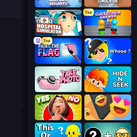
Airport Security
Teacher Simulator
Top
Hospital Simulator
Guess Their Answer
Top
Paint the Flag
Whooo?
Take Photo
Hide N Seek
Yes or No Challenge
Reply Run