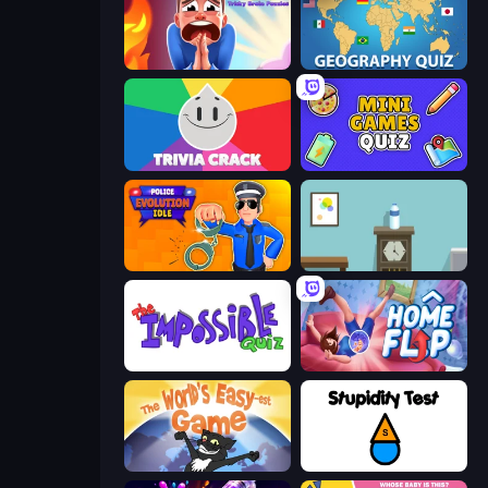
Help Me: Tricky Brain Puzzles
Geography Quiz: Flags and Capitals
Trivia Crack
Mini Games Quiz
Police Evolution Idle
Flip Bottle
The Impossible Quiz
Home Flip
The World's Easyest Game
Stupidity Test