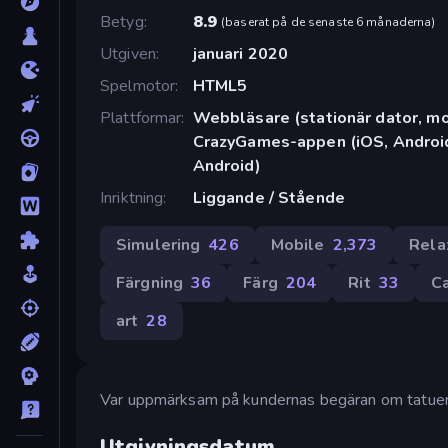
Betyg
8.9
(
baserat på de senaste 6 månaderna
)
Utgiven
januari 2020
Spelmotor
HTML5
Plattformar
Webbläsare (stationär dator, mob
CrazyGames-appen (iOS, Android
Android)
Inriktning
Liggande / Stående
Simulering
426
Mobile
2,373
Rela
Färgning
36
Färg
204
Rit
33
C
art
28
Var uppmärksam på kundernas begäran om tatueri
Utgivningsdatum