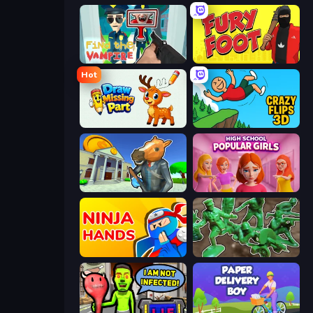
Find the Vampire
Fury Foot
Hot
Draw Missing Part | DOP Puzzle
Crazy Flips 3D
Bank Robbery 3
High School Popular Girls
Ninja Hands
Soldiers - Capture and Control!