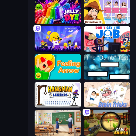
Jelly Dye
Detective IQ: Brain Games
SongPop GO
Don't Get the Job
Feeling Arrow
The Dumb Test
Hangman Legends
Brain Tricks: Brain Games
High School Teacher Simulator
Camo Sniper