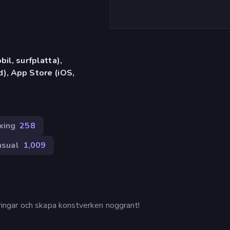
il, surfplatta),
), App Store (iOS,
xing
258
asual
1,009
ngar och skapa konstverken noggrant!