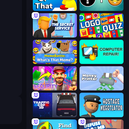
ToT or Trivia
Emoji Guess Master!
The Secret Service
Logo Quiz: Game World Trivia
MemeBattle: What's That Meme?
Computer Repair
Night Club Security
Money Printer
Traffic Cop 3D
Hostage Negotiator