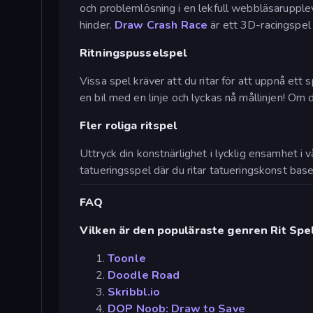
och problemlösning i en lekfull webbläsarupple
hinder.
Draw Crash Race
är ett 3D-racingspel d
Ritningspusselspel
Vissa spel kräver att du ritar för att uppnå ett 
en bil med en linje och lyckas nå mållinjen! Om
Fler roliga ritspel
Uttryck din konstnärlighet i lycklig ensamhet i 
tatueringsspel där du ritar tatueringskonst bas
FAQ
Vilken är den populäraste genren Rit Spe
Toonle
Doodle Road
Skribbl.io
DOP Noob: Draw to Save