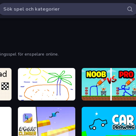
ningsspel för enspelare online.
Skribbl.io
DOP Noob: Draw to Save