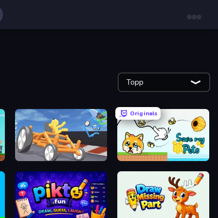
Topp
Originals
Draw Crash Race
Save My Pets