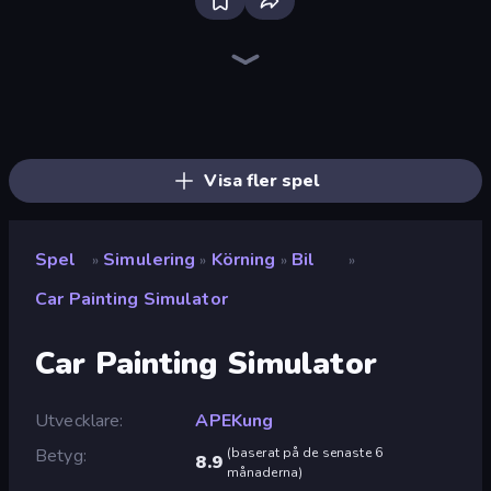
Bloxd.io
Ragdoll Archers
EvoWars.io
Piece of Cake: Merge and Bake
Veck.io
Traffic Rider
Racing Limits
Mahjongg Solitaire
Screw Out: Bolts and Nuts
Words of Wonders
Piles of Mahjong
Designville: Merge & Design
Space Waves
Miniblox
SkillWarz
Stickman Clash
Fortzone Battle Royale
Arrow Escape
Visa fler spel
Spel
Simulering
Körning
Bil
»
»
»
»
Car Painting Simulator
Car Painting Simulator
Utvecklare
APEKung
Betyg
(
baserat på de senaste 6
8.9
månaderna
)