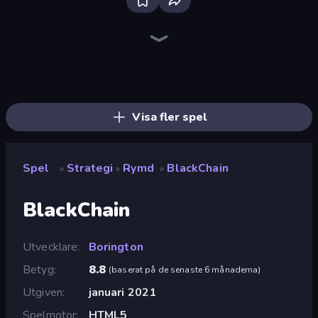
Bloxd.io
Ragdoll Archers
EvoWars.io
Piece of Cake: Merge and Bake
Veck.io
Racing Limits
Traffic Rider
Mahjongg Solitaire
Screw Out: Bolts and Nuts
Words of Wonders
Piles of Mahjong
Designville: Merge & Design
Miniblox
Space Waves
Stickman Clash
SkillWarz
Fortzone Battle Royale
Arrow Escape
Visa fler spel
Spel
Strategi
Rymd
BlackChain
»
»
»
BlackChain
Utvecklare
Borington
Betyg
8.8
(
baserat på de senaste 6 månaderna
)
Utgiven
januari 2021
Spelmotor
HTML5