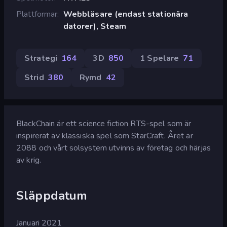
Plattformar
Webbläsare (endast stationära
datorer), Steam
Strategi
164
3D
850
1 Spelare
71
Strid
380
Rymd
42
BlackChain är ett science fiction RTS-spel som är
inspirerat av klassiska spel som StarCraft. Året är
2088 och vårt solsystem utvinns av företag och härjas
av krig.
Släppdatum
Januari 2021