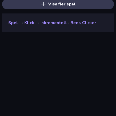
Visa fler spel
Spel
Klick
Inkrementell
Bees Clicker
»
»
»
Bees Clicker
Utvecklare
LeimurGames
Betyg
(
baserat på de senaste 6
9.1
månaderna
)
Utgiven
oktober 2023
Senast uppdaterad
november 2023
Spelmotor
HTML5
Plattformar
Webbläsare (stationär dator,
mobil, surfplatta),
CrazyGames-appen (Android)