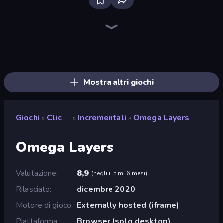
Farm Ring Idle
The MachinEGG
Human Clicker: Grow Organs
Idle Mining Empire
Gear Factory
Crusher Clicker
Capybara Clicker
Conveyor Idle
Babel Tower
Block Wall Destroyer
Planet Clicker 2
BitCoiner
Black Hole Idle
Gun Bounce Idle
Revolution Idle X
Money Maker Idle
Idle House Build
Idle Farming Business
Mostra altri giochi
Giochi
Clic
Incrementali
Omega Layers
»
»
»
Omega Layers
Valutazione
8,9
(
negli ultimi 6 mesi
)
Rilasciato
dicembre 2020
Motore di gioco
Externally hosted (iframe)
Piattaforma
Browser (solo desktop)