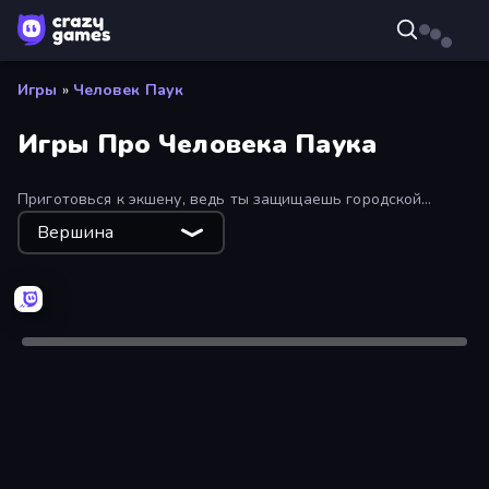
Игры
»
Человек Паук
Игры Про Человека Паука
Приготовься к экшену, ведь ты защищаешь городской
горизонт в роли Человека-паука. Открой для себя
Вершина
бесплатные и увлекательные онлайн игры Человек-паук.
Только для настольных компьютеров