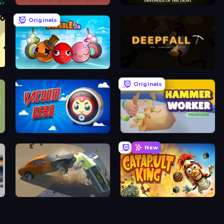
Tank Masters - Idle Tanks
Void Siege
Originals
Blubble.io
Deepfall
Originals
Vacuum Hero: Mafia
Hammer Worker
New
Xtreme Demolition Arena Derby
Catapult King