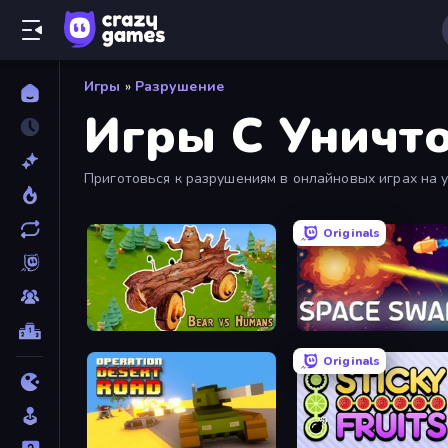
Игры
»
Разрушение
Игры С Уничт
Приготовься к разрушениям в онлайновых играх на у
Originals
Bear vs Humans
Space Swarm
Originals