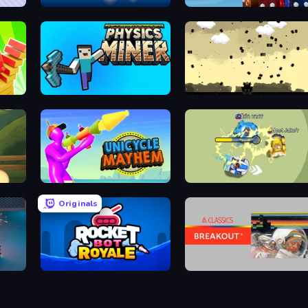
Road Madness
Rise of the Blobs
Physics Miner
10 Bullets - HTML 5
Unicycle Mayhem
Bump.io
Originals
Rocket Bot Royale
Atari Breakout