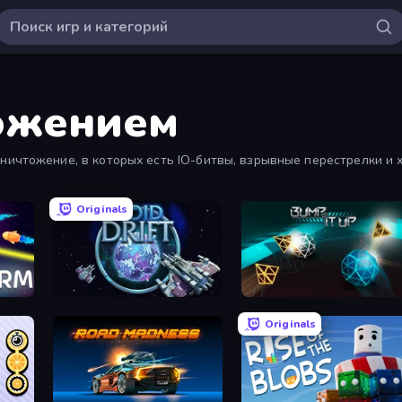
ожением
ничтожение, в которых есть IO-битвы, взрывные перестрелки и 
Originals
Void Drift
Bump It Up
Originals