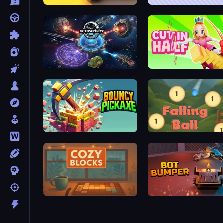
Operation Desert Road
Sticky Fruits
Nexusorbiter
Cut In Half
Bouncy Pickaxe
Falling Ball
Cozy Blocks
Bot Bumper