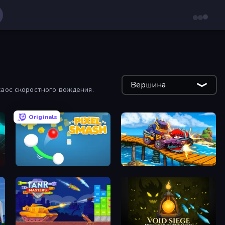
Вершина
хаос скоростного вождения.
Originals
Pixel Smash
Car Eats Car: Sea Adventure