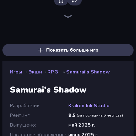
Throw a Lucky Block
Stickman Clash
Stickman Kombat 2D
Fortzone Battle Royale
Brainrot Arena Online
Ninja Hands 2
Stickman Project
Stickman Weapon Master
Robot Police Iron Panther
Mecha Allstars Battle Royale
Puppet Fighter 2 Player
Stickman Rebirth
Flying Robot Transform Car Games
Getaway Shootout
I Am Quadrober!
Archers Random
Obby World: Squid Escape
Escape Tsunami for Brainrots!
Показать больше игр
Игры
Экшн
RPG
Samurai's Shadow
»
»
»
Samurai's Shadow
Разработчик
Kraken Ink Studio
Рейтинг
9,5
(
за последние 6 месяцев
)
Выпущено
май 2025 г.
Последнее обновление
июнь 2025 г.