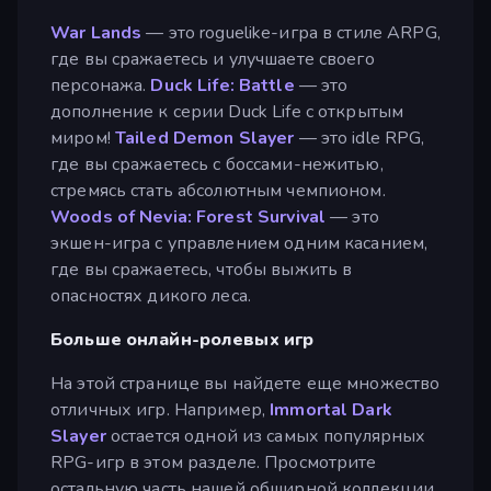
War Lands
— это roguelike-игра в стиле ARPG,
где вы сражаетесь и улучшаете своего
персонажа.
Duck Life: Battle
— это
дополнение к серии Duck Life с открытым
миром!
Tailed Demon Slayer
— это idle RPG,
где вы сражаетесь с боссами-нежитью,
стремясь стать абсолютным чемпионом.
Woods of Nevia: Forest Survival
— это
экшен-игра с управлением одним касанием,
где вы сражаетесь, чтобы выжить в
опасностях дикого леса.
Больше онлайн-ролевых игр
На этой странице вы найдете еще множество
отличных игр. Например,
Immortal Dark
Slayer
остается одной из самых популярных
RPG-игр в этом разделе. Просмотрите
остальную часть нашей обширной коллекции,