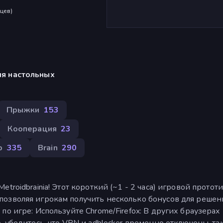
яцев
)
ля настольных
Прыжки
153
Кооперация
23
р
335
Brain
290
roidbrainia! Этот короткий (~1 - 2 часа) игровой протот
озволяя игрокам получить несколько бонусов для решен
о игре: Используйте Chrome/Firefox: В других браузерах
 убедитесь, что VPN и adblocker временно отключены, та