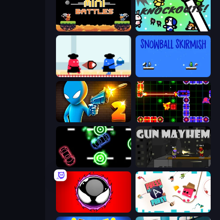
12 MiniBattles
KNOCKOUTS!
Clash of Cakes
Snowball Skirmish
Drunken Duel 2
LazerGrrl
Glowit - Two Players
Gun Mayhem
Splatmans
Press A to Party