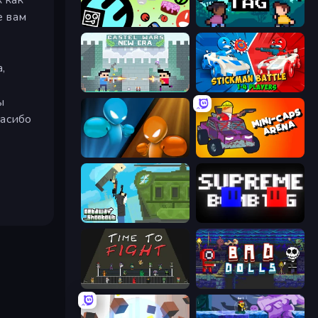
е вам
The Epic Party
Multiplayer Quick Tag
я
,
Castle Wars: New Era
Stickman battle 1-4 Players
ы
пасибо
Drunken Boxing
Mini-Caps: Arena
Getaway Shootout
Supreme Bomb Tag
Time to Fight
Bad Dolls