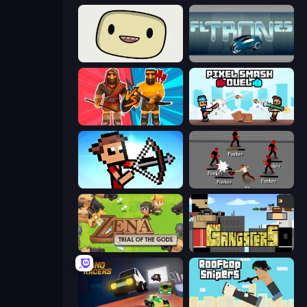
SuperWEIRD
FL Tron
Medieval Battle 2P
Pixel Smash Duel
Stick Archers Battle
Royal City Clashers 2
Zena: Trial of the Gods
Gangsters