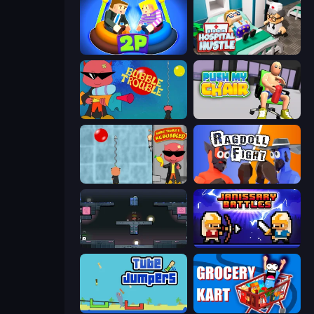
Ragdoll Arena 2 Player
Hospital Hustle
Bubble Trouble
Push My Chair
Bubble Trouble 2: Rebubbled
Ragdoll Fight
Arena
Janissary Battles
Tube Jumpers
Grocery Kart