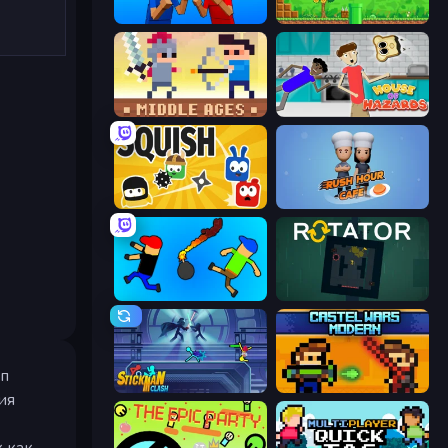
Puppet Fighter 2 Player
Super Robo - Adventure
Castle Wars: Middle Ages
House of Hazards
Squish
Rush Hour Cafe
Mini-Caps: Bombs
Rotator
ип
Stickman Clash
Castle Wars: Modern
ия
к как