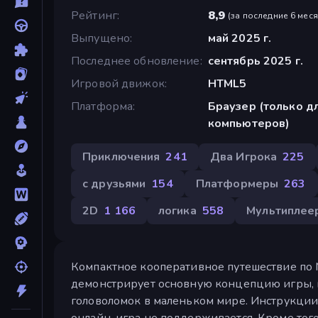
Рейтинг
8,9
(
за последние 6 мес
Выпущено
май 2025 г.
Последнее обновление
сентябрь 2025 г.
Игровой движок
HTML5
Платформа
Браузер (только д
компьютеров)
Приключения
241
Два Игрока
225
с друзьями
154
Платформеры
263
2D
1 166
логика
558
Мультиплее
Компактное кооперативное путешествие по Met
демонстрирует основную концепцию игры, п
головоломок в маленьком мире. Инструкции п
онлайн-игра не поддерживается. Кроме того,