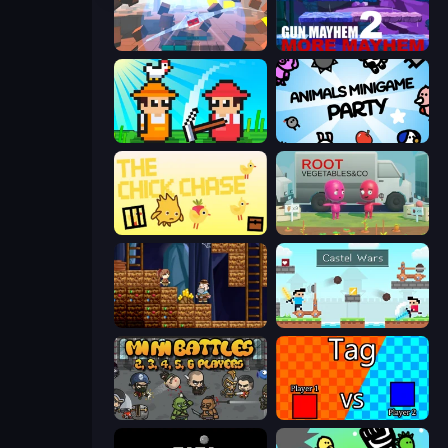
Cubic Rush
Gun Mayhem 2
Farmer Challenge Party
Animals Minigame Party
The Chick Chase
Root Vegetables & Co
Miners' Adventure
Castle Wars
MiniBattles
2 Player Tag