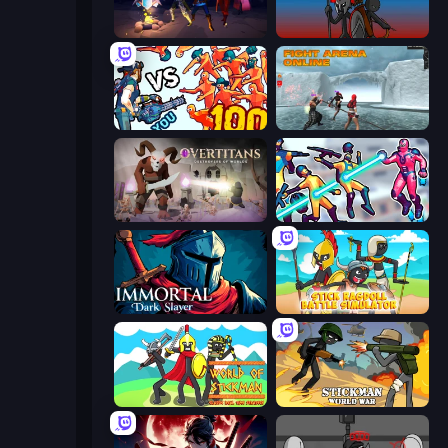
Eternal Siege
Stick War
Horde Killer: You vs 100
Fight Arena Online
Overtitans: Destroyers of Worlds
Hero 3: Flying Robot
Immortal: Dark Slayer
Stick Ragdoll Battle Simulator
World of Stickman Classic RTS
Stickman World War