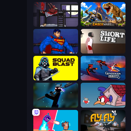
The Visitor
EmberWars.io
Injustice Gods Among Us
Short Life
SquadBlast
Stickman Rebirth
Stickman Weapon Master
Cuphead