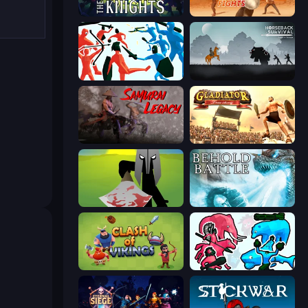
War the Knights
Gladiator Fights
Funny Battle Simulator
Horseback Survival
Samurai Legacy
Gladiator: True Story
Kill The Spartan
Behold Battle
Clash of Vikings
Funny Battle Simulator 2