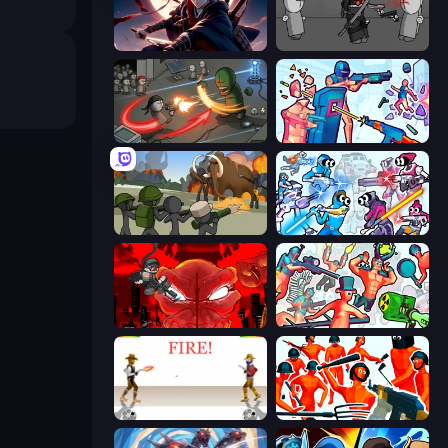
Samurai's Shadow
Madness Project Nexus
Madness Online
Time Shooter 3: SWAT
Stickman History Battle
Space Wars Battleground
Madness Accelerant
Funny Shooter 2
Gunblood
Funny Shooter - Destroy All