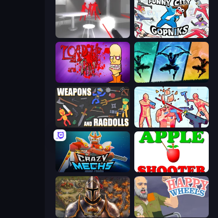
SuperHot
Funny City: Gopniks
Load Up and Kill
Shadow Ninja Revenge
Weapons and Ragdolls
Time Shooter 2
Crazy Mechs
Apple Shooter
Khan Wars
Happy Wheels