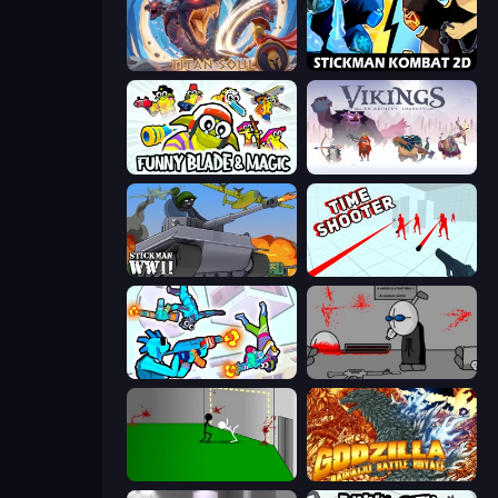
Titan Soul: Action RPG
Stickman Kombat 2D
Funny Blade & Magic
Vikings: An Archer's Journey
Stickman WW2
Time Shooter
Gravity Arena Shooter
Madness Deathwish
Die In Style
Godzilla Daikaiju Battle Royale