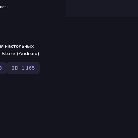
яцев
)
ля настольных
Store (Android)
8
2D
1 165