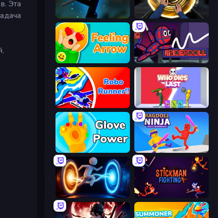
в. Эта
задача
Stickman Weapon Master
Professor Strange
й.
Feeling Arrow
SpiderDoll
Robo Runner
Who Dies Last?
Glove Power
Ragdoll Ninja: Imposter Hero
Portal Escape
Stickman Fighting: Super War