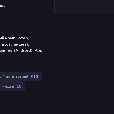
яцев
)
ый компьютер,
тво, планшет),
ames (Android), App
е Препятствий
310
Ниндзя
16