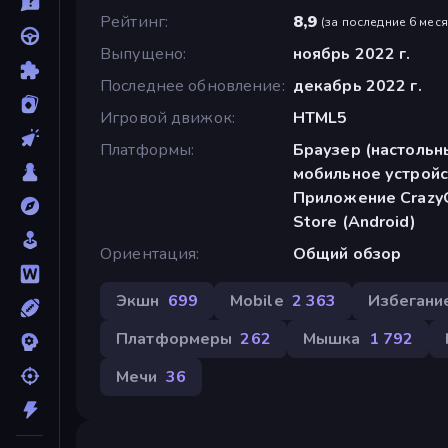
Рейтинг
8,9
(
за последние 6 мес
Выпущено
ноябрь 2022 г.
Последнее обновление
декабрь 2022 г.
Игровой движок
HTML5
Платформы
Браузер (настольн
мобильное устройс
Приложение CrazyG
Store (Android)
Ориентация
Общий обзор
Экшн
699
Mobile
2 363
Избегани
Платформеры
262
Мышка
1 792
Мечи
36