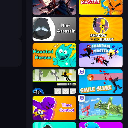
Samurai's Shadow
Summoner Master
Riot Assassin
Shadow Bullet
Haunted Heroes
Chakram Master
Stickman Fighter: Mega Brawl
Smile Slime
Time Control!
Silly Walkers