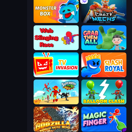
Monster Box
Crazy Mechs
Web Slinging Race
Grab Them All
TV Invasion
Slash Royal
Superhero Race!
Balloon Clash
Godzilla Daikaiju Battle Royale
Magic Finger 3D