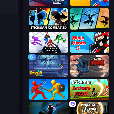
Stickman Rebirth
Ninja Hands
Stickman Kombat 2D
Shadow Ninja Revenge
Stickman Project
Ninja Hands 2
Stickman Clash
Auto Ninja
Epic Sword Battle! Fight in Arena
Stickman Archero Fight