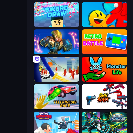
3D Block Gladiator: Sword Draw
Riot Escape
Ultimate Robo Duel 3D
Retro Battle
Slasher
Monster Life
Telekinesis Race 3D
Gun Blast