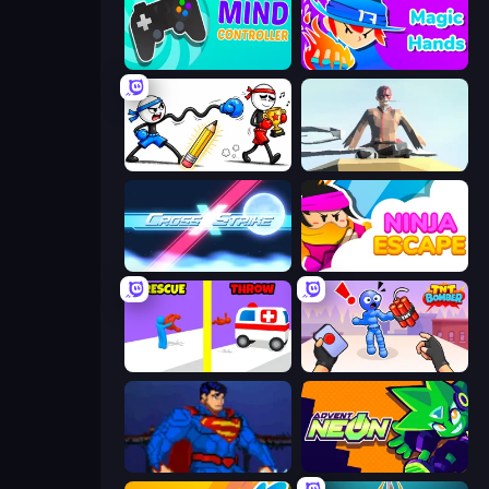
Mind Controller
Magic Hands
Doodle Smash
The Legendary Assassin Ninja KAL
Cross Strike
Ninja Escape
Rescue Throw
TNT Bomber
Injustice Gods Among Us
Advent NEON