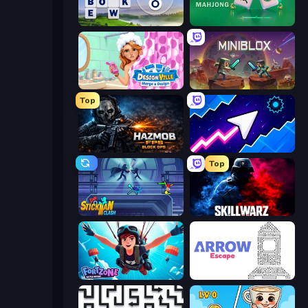
Words of Wonders
Piles of Mahjong
Designville: Merge & Design
Miniblox
Top
Hazmob FPS: Online Shooter
Space Waves
Top
Stickman Clash
SkillWarz
Fortzone Battle Royale
Arrow Escape