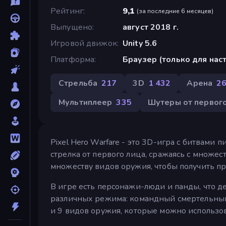
Рейтинг
9,1
(
за последние 6 месяцев
)
Выпущено
август 2018 г.
Игровой движок
Unity 5.6
Платформа
Браузер (только для на
Стрельба
217
3D
1 432
Арена
2
Мультиплеер
335
Шутеры от первог
Pixel Hero Warfare - это 3D-игра с битвами
стрелка от первого лица, сражаясь с множест
множеству видов оружия, чтобы получить п
В игре есть персонажи-люди и панды, что де
различных режима: командный смертельный 
и 9 видов оружия, которые можно использов