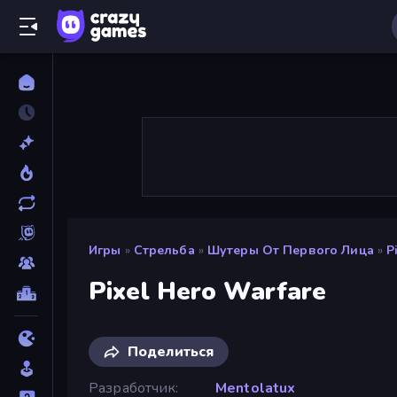
Игры
»
Стрельба
»
Шутеры От Первого Лица
»
P
Pixel Hero Warfare
Поделиться
Разработчик
Mentolatux