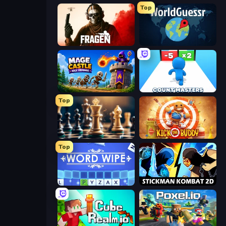
Top
Fragen
WorldGuessr Free GeoGuessr
Mage Castle Idle Defense
Count Masters: Stickman Games
Top
Chess Free
Kick the Buddy
Top
Word Wipe
Stickman Kombat 2D