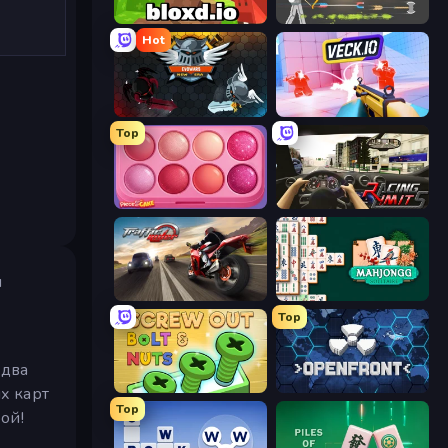
Bloxd.io
Ragdoll Archers
Hot
EvoWars.io
Veck.io
Top
Piece of Cake: Merge and Bake
Racing Limits
и
Traffic Rider
Mahjongg Solitaire
Top
 два
Screw Out: Bolts and Nuts
Openfront
х карт
Top
ой!