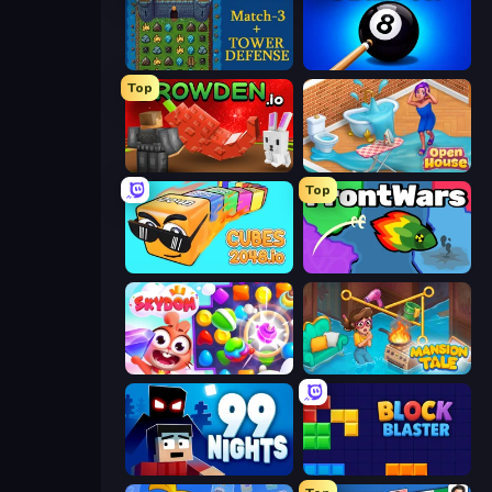
Tower Swap
8 Ball Pool Billiards Multiplayer
Top
Grow A Garden | Growden.io
Open House
Top
Cubes 2048.io
FrontWars.io
Skydom
Mansion Tale: Merge Secrets
99 Nights (Bloxd.io)
Block Blaster