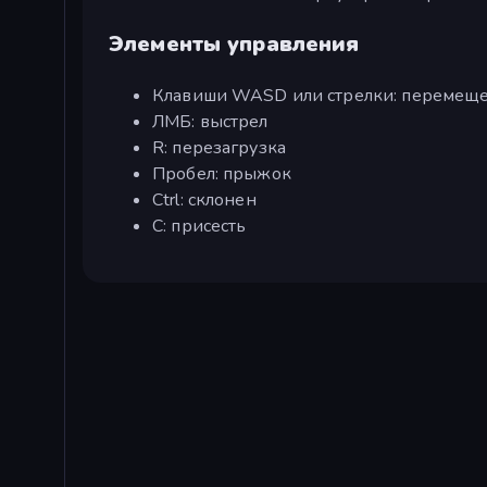
Элементы управления
Клавиши WASD или стрелки: перемещ
ЛМБ: выстрел
R: перезагрузка
Пробел: прыжок
Ctrl: склонен
C: присесть