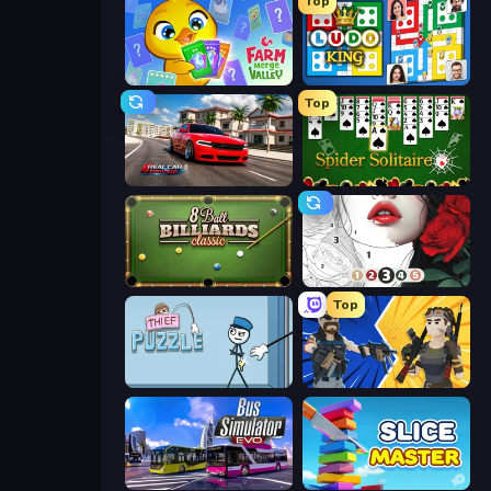
Top
Farm Merge Valley
Ludo King
Top
Real Car Driving
Spider Solitaire
8 Ball Billiards Classic
Numicolor
Top
Thief Puzzle
BuildNow GG
Bus Simulator: EVO
Slice Master