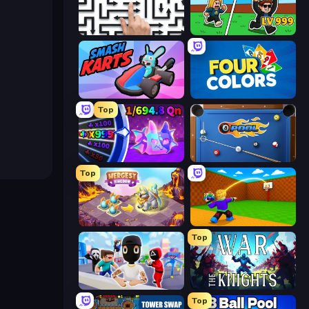
Arrow Escape: Puzzle
Brainrot Arena Online
Smash Karts
Four Colors
Top
Meeland.io
8 Ball Pool
Top
Mergest Kingdom
Throw a Lucky Block
Top
Mr. Dude: Online Multiverse Challenge
War the Knights
Top