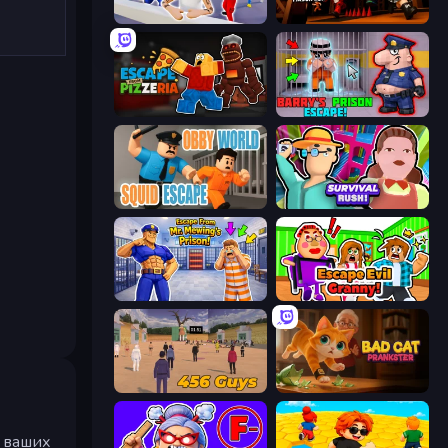
Mr. Dude: Online Multiverse Challenge
Obby Challenge: Prison Run
Escape From Pizzeria
Barry's Prison Escape!
Obby World: Squid Escape
Survival Rush!
Escape From Mr.Meawing's Prison!
Escape Evil Granny!
456 Guys
Bad Cat Prankster
ь ваших