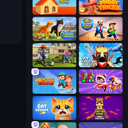
Survive the Disasters: Obby
Doggy Tricks
Cat Life Simulator 3D
Escape School Duel
The Prank King
Cat Warrior Parkour
Prison Escape.io
Digital Circus: Obby
Cat Escape
Tung Tung Sahur: Obby Challenge