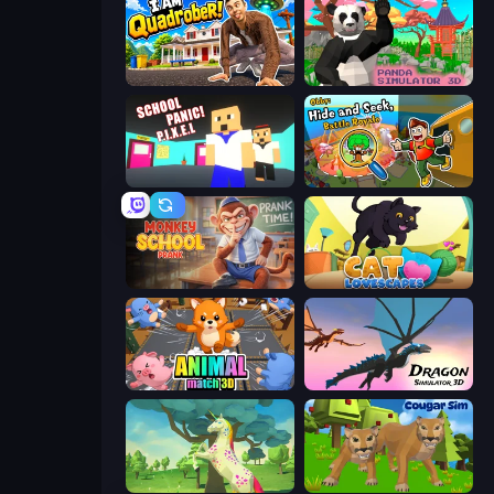
I Am Quadrober!
Panda Simulator 3D
School Panic
Obby: Hide and Seek, Battle Royale
Monkey School Prank
Cat Lovescapes
Animal Match 3D
Dragon Simulator 3D
Unicorn Family Simulator Magic World
Cougar Simulator: Big Cats