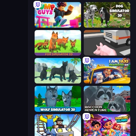
Jump Guys
Dog Simulator 3D
Fox Simulator 3D
Crazy Pig Simulator
Panther Family Simulator 3D
I Am Taxi Prankster Sim
Wolf Simulator: Wild Animals 3D
Raccoon Adventure: City Simulator 3D