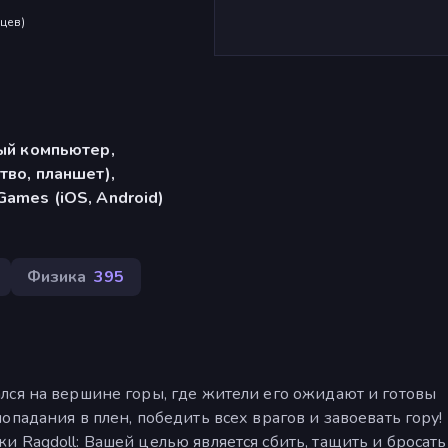
яцев
)
ый компьютер,
тво, планшет),
ames (iOS, Android)
Физика
395
лся на вершине горы, где жители его ожидают и готовы
падания в плен, победить всех врагов и завоевать гору!
 Ragdoll: Вашей целью является сбить, тащить и бросат