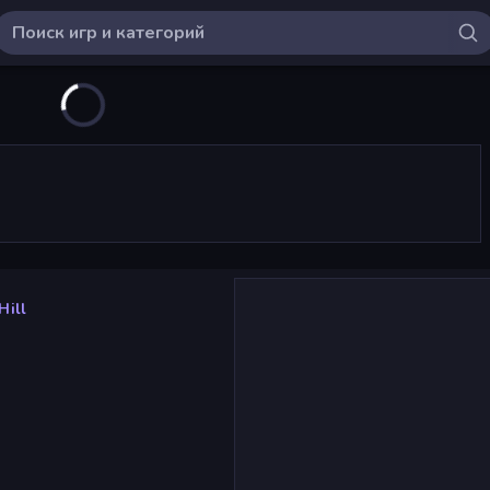
Hill
l