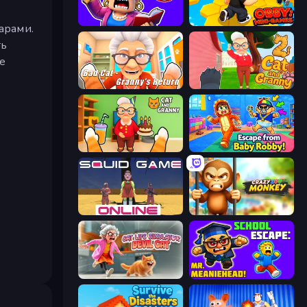
Escape From School: Angry Teacher!
Obby: Mini-Games
арами.
ть
е
Bad Cat - Granny's Return
Cat and Granny 2
Cat and Granny
Escape From Baby Robby!
Squid Game Online
Crazy Zoo Monkey
Cat Life Simulator: Devil Cat
School Escape: Mr. MeanieHead!