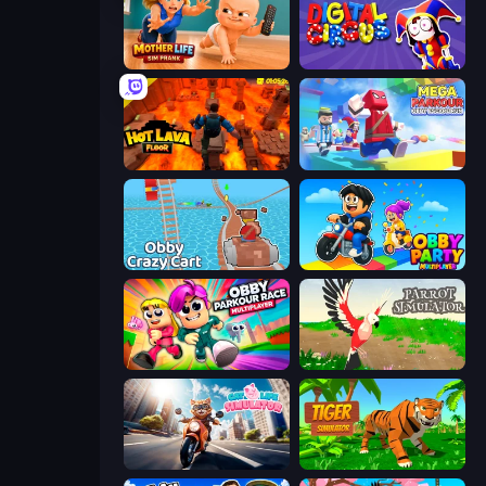
Mother Life Simulator: Prank
Digital Circus: Parkour Game
Hot Lava Floor
Mega Parkour: Obby Escape Run
Obby: Crazy Cart
Obby Party Multiplayer
Obby Parkour Race: Multiplayer
Parrot Simulator
Cat Life Simulator
Tiger Simulator 3D