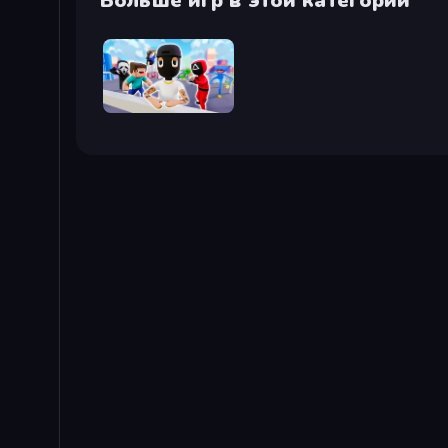
Больше игр в этой категории
Mr. Dude: Online Multiverse Challenge