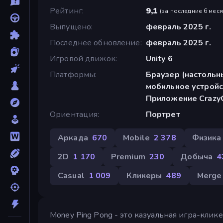
Рейтинг
9,1
(
за последние 6 мес
Выпущено
февраль 2025 г.
Последнее обновление
февраль 2025 г.
Игровой движок
Unity 6
Платформы
Браузер (настольн
мобильное устройс
Приложение Crazy
Ориентация
Портрет
Аркада
670
Mobile
2 378
Физика
2D
1 170
Premium
230
Добыча
4
Casual
1 009
Кликеры
489
Merge
Money Ping Pong - это казуальная игра-клик