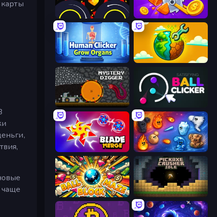
 карты
Crusher Clicker
Farm Ring Idle
Human Clicker: Grow Organs
Land Explorers: Merge & Build
Mystery Digger
Satisfying Ball Clicker
В
ки
деньги,
твия,
Blade Merge
Elemental Merge
 новые
м чаще
Ball Block Maze
Pickaxe Crusher Idle