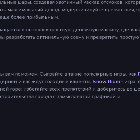
льные шары, создавая хаотичный каскад отскоков, кото
ить максимальный доход, модернизируйте препятствия, 
р еще более прибыльным.
вращается в высокоскоростную денежную машину, где ка
 вы разработать оптимальную схему и превратить простую
мы вам поможем. Сыграйте в такие популярные игры, как
ццерией и вас ждут голодные клиенты;
Snow Rider
- игра, 
ной горе: избегайте всех препятствий и доберитесь до це
 строительства города с замысловатой графикой и