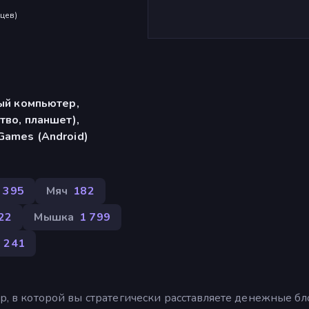
яцев
)
ый компьютер,
тво, планшет),
Games (Android)
395
Мяч
182
22
Мышка
1 799
241
ер, в которой вы стратегически расставляете денежные бл