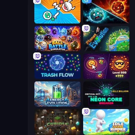
Merge Knights!
PlanetCrush 2
Ball Battle Simulator
Planet Evolution: Idle Clicker
Trash Flow
Dominate All Shapes
Energy Evolution
Neon Core Breaker
Cubidle
Idle Clicker Runner