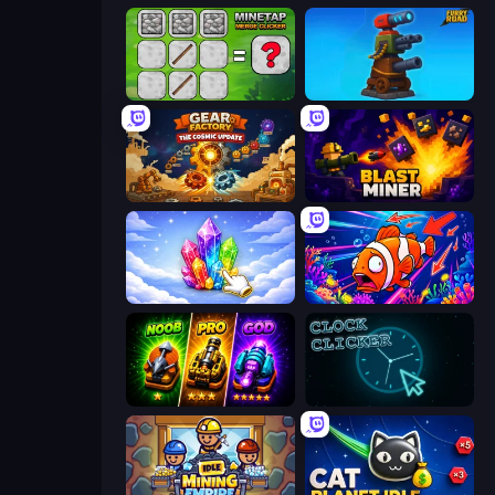
MineTap Merge Clicker
Furry Road
Gear Factory
Blast Miner
Crystalia Idle Clicker
Fish Catch Idle
Merge Survival
Clock Clicker