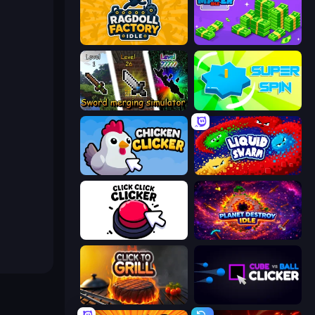
Ragdoll Factory Idle
Money Maker Idle
Sword Merging Simulator
Super Spin
Chicken Clicker
Liquid Swarm
Click Click Clicker
Planet Destroy Idle
Click To Grill
Cube vs Ball Clicker