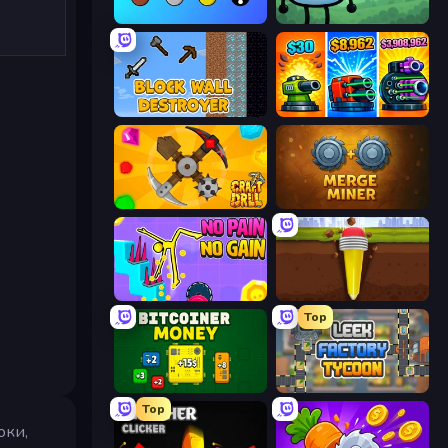
Merge Tools - Merge and Dig
Merge & Fight
Block Wall Destroyer
Pumpkin Defense: Merge Cannon
Craft Drill
Merge Miner
No Pain No Gain - Ragdoll Sandbox
Pen Dig
Top
BitCoiner
Leek Factory Tycoon
Top
оки,