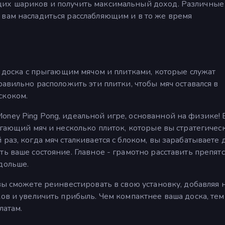
щих шариков и получить максимальный доход. Различные
 вам насладиться расслабляющим и в то же время
я доска с прыгающим мячом и плитками, которые служат
равильно расположить эти плитки, чтобы мяч оставался в
скоком.
ney Ping Pong, идеальной игре, основанной на физике! 
ыгающий мяч и несколько плиток, которые вы стратегичес
раз, когда мяч сталкивается с блоком, вы зарабатываете 
ь ваше состояние. Главное - грамотно расставить препятс
дольше.
 вы сможете реинвестировать в свою установку, добавляя
ков и увеличить прибыль. Чем компактнее ваша доска, те
латам.