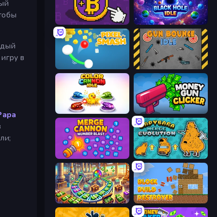
рый
чтобы
Money Maker
Black Hole Idle
ждый
 игру в
Pixel Smash
Gun Bounce Idle
Color Cannon Idle
Money Gun Clicker
Papa
в
ли;
Merge Cannon: Number Blast
Capybara Merge Evolution
Money Factory: Tycoon Idle Game
Block Build Destroyer