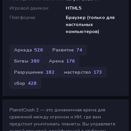
Игровой движок
HTML5
Платформа
Браузер (только для
настольных
компьютеров)
Аркада
526
Развитие
74
битвы
380
Арена
176
Разрушение
182
мастерство
173
сбор
428
PlanetCrush 2 — это динамичная арена для
сражений между игроком и ИИ, где вам
предстоит уничтожать планеты. Вы управляете
живой планетой, дрейфующей в глубоком