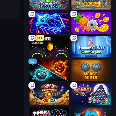
Energy Evolution
Leek Factory Tycoon
Stellar Swarm
Farm Ring Idle
Top
Crusher Clicker
Human Clicker: Grow Organs
PlanetCrush 2
Merge Miner
Gear Factory
PLINKO!