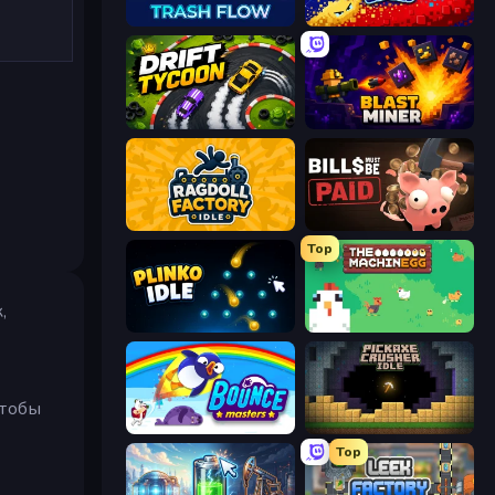
Trash Flow
Liquid Swarm
Drift Tycoon
Blast Miner
Ragdoll Factory Idle
Bills Must Be Paid
Top
,
Plinko Idle
The MachinEGG
чтобы
Bouncemasters
Pickaxe Crusher Idle
Top