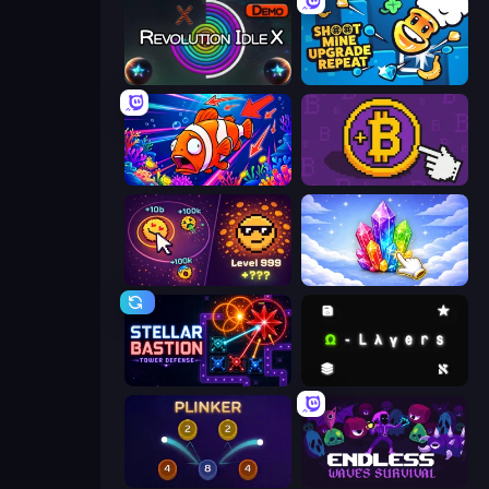
Revolution Idle X
Shoot Mine Upgrade Repeat
Fish Catch Idle
Money Maker
Dominate All Shapes
Crystalia Idle Clicker
Stellar Bastion
Omega Layers
Plinker
Endless Waves Survival