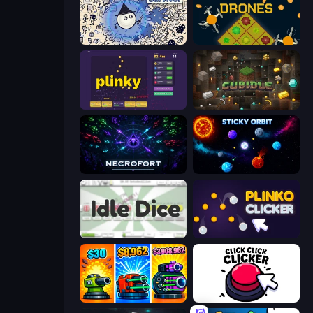
Doodle RPG Survivor
Farm Drones
Plinky
Cubidle
Necrofort
Sticky Orbit
Idle Dice
Plinko Clicker
Pumpkin Defense: Merge Cannon
Click Click Clicker