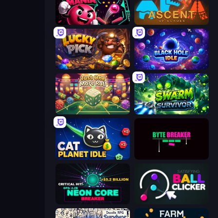
Pinball Mania
Ascent of Echoes
Lucky Pick
Black Hole Idle
Just One More Roll
Swarm Survivor
Cat Planet Idle
Byte Breaker Incremental
Neon Core Breaker
Satisfying Ball Clicker