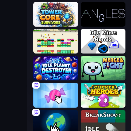
Tower Core Survivors
Angles
Idle Breakout
Idle Mine: Remix
Idle Planet Destroyer
Merge & Fight
Candy Clicker 2
Clicker Heroes