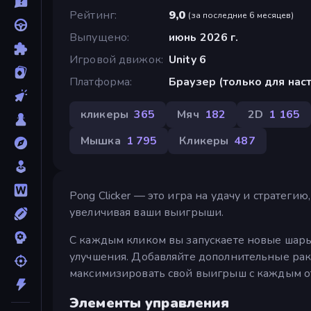
Рейтинг
9,0
(
за последние 6 месяцев
)
Выпущено
июнь 2026 г.
Игровой движок
Unity 6
Платформа
Браузер (только для на
кликеры
365
Мяч
182
2D
1 165
Мышка
1 795
Кликеры
487
Pong Clicker — это игра на удачу и стратег
увеличивая ваши выигрыши.
С каждым кликом вы запускаете новые шары,
улучшения. Добавляйте дополнительные раке
максимизировать свой выигрыш с каждым о
Элементы управления