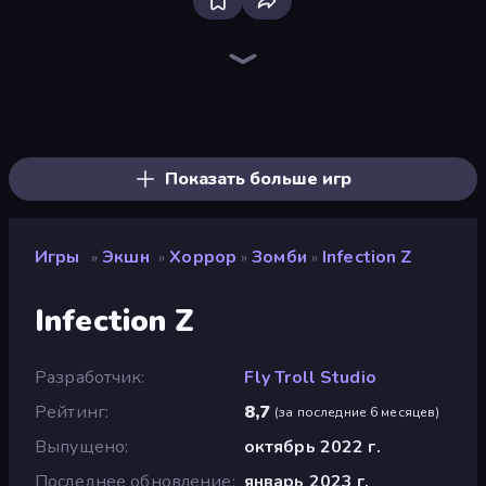
Bloxd.io
Ragdoll Archers
EvoWars.io
Piece of Cake: Merge and Bake
Veck.io
Racing Limits
Traffic Rider
Mahjongg Solitaire
Screw Out: Bolts and Nuts
Words of Wonders
Piles of Mahjong
Designville: Merge & Design
Miniblox
Space Waves
Stickman Clash
SkillWarz
Fortzone Battle Royale
Arrow Escape
Показать больше игр
Игры
Экшн
Хоррор
Зомби
Infection Z
»
»
»
»
Infection Z
Разработчик
Fly Troll Studio
Рейтинг
8,7
(
за последние 6 месяцев
)
Выпущено
октябрь 2022 г.
Последнее обновление
январь 2023 г.