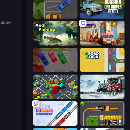
Parking Space
Russian Car Driver ZIL 130
judul-
Real Fishing Simulator
Fire Truck Driving School
OK Parking
Road Turn
Slightly Annoying Traffic
Snow Plow Truck
Metro Connect
Parking Line