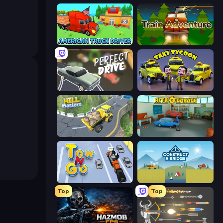
American Truck Driver
Train Adventure
Perfect Drive
Taxi Tycoon: Idle Business
Hill Masters
Retro Garage
Tow N Go
Construct a Bridge
Top
Top