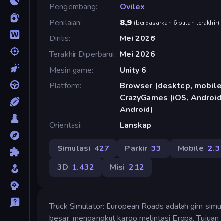
Pengembang
Ovilex
Penilaian
8,9
(
berdasarkan 6 bulan terakhir
)
Dirilis
Mei 2026
Terakhir Diperbarui
Mei 2026
Mesin game
Unity 6
Platform
Browser (desktop, mobile,
CrazyGames (iOS, Android)
Android)
Orientasi
Lanskap
Simulasi
427
Parkir
33
Mobile
2.
3D
1.432
Misi
212
Truck Simulator: European Roads adalah gim si
besar, mengangkut kargo melintasi Eropa. Tujua