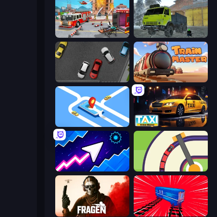
Fireman 2024
Taiga Car Driver
Time to Park
Train Master
Drive Taxi
Taxi Driver: Master
Space Waves
Crazy Train Snake
Fragen
Train Drift