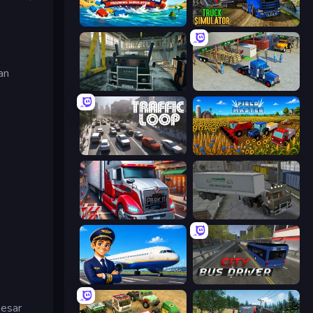
Suez Canal Training Simulator
Truck Driving Simulator Game
an
Kamaz Truck Driver
Offroad Cargo Transport Truck
Traffic Loop
Field Master
Just Park It 12
Russian Kamaz Truck Driver
Idle Airport Tycoon
City Bus Driver
besar