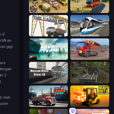
Euro Truck Driving Simulator 2025
Bus Driving Simulator
n E
The Cargo
Tram Simulator
tifkan
an gigi
Boat Attack
Cargo Truck Driver Simulator
ara
 dengan
an 2
g
Moscow Metro Driver 3D
Russian Delivery Club Baikal
-hati.
 poin
Cargo Truck Parking
Heavy Duty: Vehicle Zone