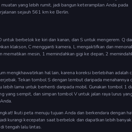
 muatan yang lebih rumit, jadi bangun keterampilan Anda pada
jalanan sejauh 561 km ke Berlin.
 untuk berbelok ke kiri dan kanan, dan S untuk mengerem. Q da
yikan klakson, C mengganti kamera, L mengaktifkan dan menonak
n mematikan mesin, 1 memindahkan gigi ke depan, 2 memindahk
m mengkhawatirkan hal lain, karena koreksi berlebihan adalah c
 terjebak. Tekan tombol S dengan lembut daripada menahannya
 lebih lama untuk berhenti daripada mobil. Gunakan tombol 1 d
ang yang sempit, dan simpan tombol V untuk jalan raya lurus yan
 Anda.
gkat! Ikuti peta menuju tujuan Anda dan berkendara dengan hati
, jadi kurangi kecepatan saat berbelok dan dapatkan lebih banyak
 tengah lalu lintas.