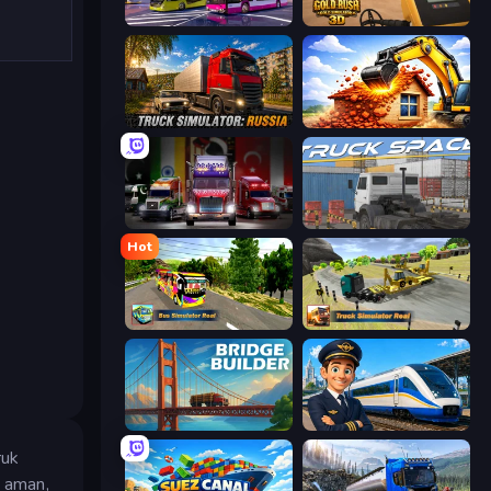
Bus Simulator: EVO
Gold Rush: Gold Simulator 3D
Truck Simulator: Russia
City Constructor
Big Euro Truck Driving
Truck Space
Hot
Bus Simulator Real
Truck Simulator Real
Bridge Builder
Idle Train Empire Tycoon
ruk
 aman,