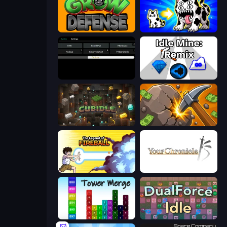
Grow Defense
Strange Cats
Evolve
Idle Mine: Remix
Cubidle
Mine Clicker
Legend Of Fireball
Your Chronicle
Tower Merge
DualForce Idle