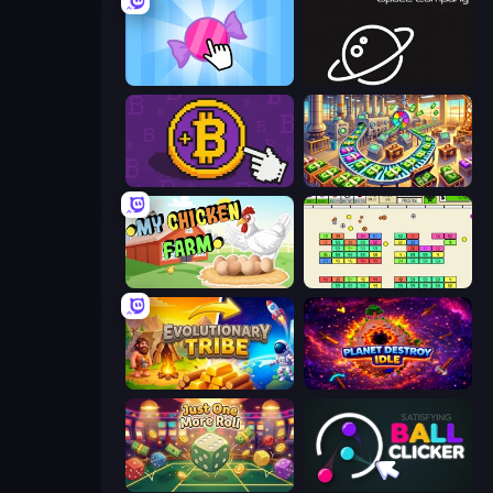
Candy Clicker 2
Space Company
Money Maker
Money Factory: Tycoon Idle Game
My Chicken Farm
Idle Breakout
Evolutionary Tribe
Planet Destroy Idle
Just One More Roll
Satisfying Ball Clicker