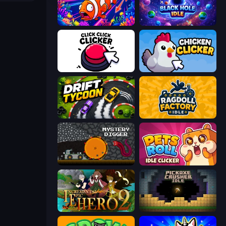
Fish Catch Idle
Black Hole Idle
Click Click Clicker
Chicken Clicker
Drift Tycoon
Ragdoll Factory Idle
Mystery Digger
Pets Roll: Idle Clicker
Incremental Epic Hero 2
Pickaxe Crusher Idle