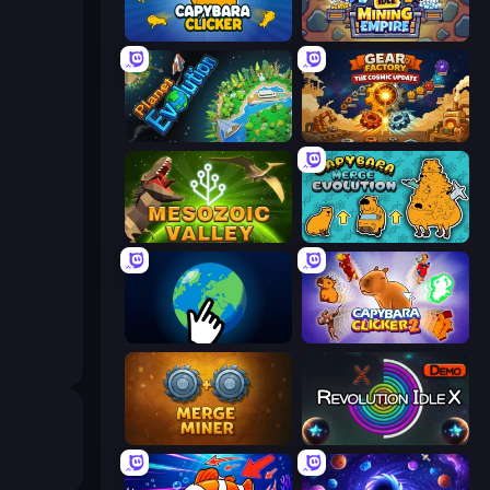
Capybara Clicker
Idle Mining Empire
Planet Evolution: Idle Clicker
Gear Factory
Cell to Singularity: Mesozoic Valley
Capybara Merge Evolution
Planet Clicker 2
Capybara Clicker 2
Merge Miner
Revolution Idle X