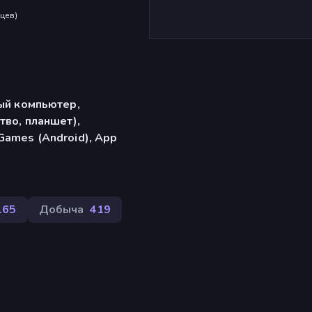
яцев
)
ый компьютер,
тво, планшет),
ames (Android), App
165
Добыча
419