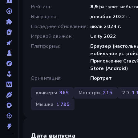
Рейтинг
8,9
(
за последние 6 мес
Выпущено
декабрь 2022 г.
Последнее обновление
июль 2024 г.
Игровой движок
Unity 2022
Платформы
Браузер (настольн
мобильное устройс
Приложение CrazyG
Store (Android)
Ориентация
Портрет
кликеры
365
Монстры
215
2D
1 
Мышка
1 795
Дата выпуска