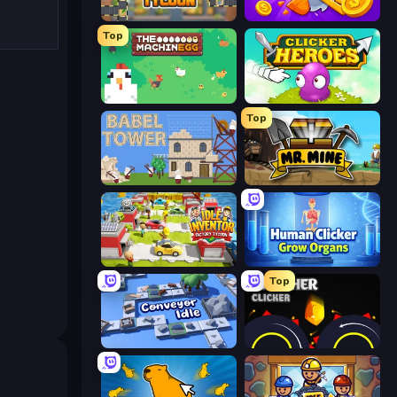
Leek Factory Tycoon
Farm Ring Idle
Top
The MachinEGG
Clicker Heroes
Top
Babel Tower
Mr. Mine
Idle Inventor
Human Clicker: Grow Organs
Top
Conveyor Idle
Crusher Clicker