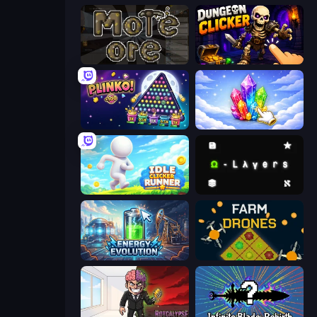
More Ore
Dungeon Clicker
PLINKO!
Crystalia Idle Clicker
Idle Clicker Runner
Omega Layers
Energy Evolution
Farm Drones