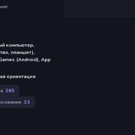
яцев
)
ый компьютер,
тво, планшет),
ames (Android), App
ая ориентация
а
265
исование
33