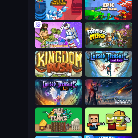
City Takeover
Epic Army Clash
Human Leap: Evolution
Fortress Merge
Kingdom Rush
Cursed Treasure Level Pack
Cursed Treasure 1.5
Galaxy Control: 3D Strategy
Age of Tanks Warriors: TD War
Zombie Horde: Build & Survive