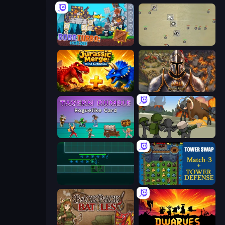
Bobr Turbo: Craft Cars
Desktop Tower Defense
Jurassic Merge: Dino Evolution
Khan Wars
Tavern Rumble: Roguelike Card
Stickman History Battle
Vector TD
Tower Swap