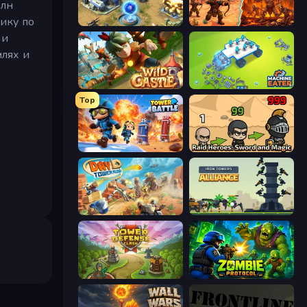
олн
ику по
Battle for the Galaxy
Last Bastion
 и
млях и
Wild Castle TD: Grow Empire
Machine Eater
Top
Tower Battle
Raid Heroes: Sword and Magic
Day D Tower Rush
Iron Towers Alliance
Tower Defense Clash
Zombie Protocol