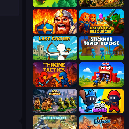
Lumber Harvest: Tree Cutting Game
Tower Defense
WarLink: Crown & Clash
Battle for Resources
Last Archer
Stickman Tower Defense Idle 3D
Throne Tactics
TimeWarriors
Age of Heroes
Evo Gears