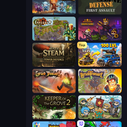
Wall Wars
Frontline Defense
Takeover
Raid Heroes: Dark Side
Top
Age of Steam Tower Defence
AOD - Art Of Defense
Cursed Treasure
Cursed Treasure 2
Keeper of the Grove 2
Raid Heroes: Total War