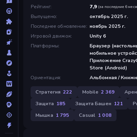
Рейтинг
7,9
(
за последние 6 мес
Выпущено
октябрь 2025 г.
Последнее обновление
ноябрь 2025 г.
Игровой движок
Unity 6
Платформы
Браузер (настольн
мобильное устройс
Приложение CrazyG
Store (Android)
Ориентация
Альбомная / Книжн
Стратегия
222
Mobile
2 369
Арен
Защита
185
Защита Башен
121
Р
Мышка
1 795
Casual
1 008