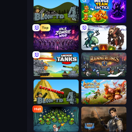
Bloons Tower Defense 4
Merge Team Tactics
Top
Idle Zombie Wave: Survivors
Dark Stones: Card Battle RPG
Merge Master Tanks: Tank Wars
Bannerlings
Bloons Tower Defense 4 Expansion
Infinity Kingdom
Hot
Base Defence
Battle Arena