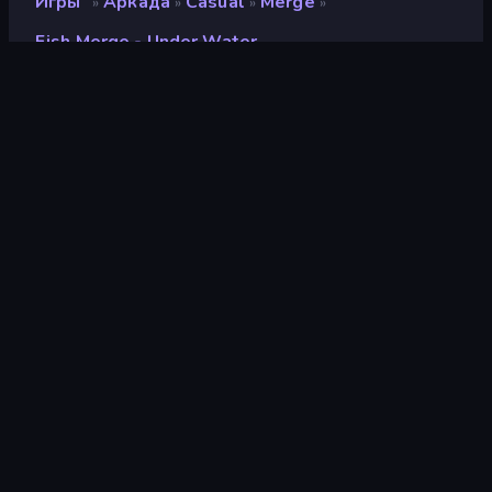
Игры
Аркада
Casual
Merge
»
»
»
»
Fish Merge - Under Water
Fish Merge - Under Water
Разработчик
Paperboat Labs Games
Рейтинг
8,3
(
за последние 6 месяцев
)
Выпущено
август 2025 г.
Последнее обновление
сентябрь 2025 г.
Игровой движок
Unity 6
Платформы
Браузер (настольный
компьютер, мобильное
устройство, планшет),
Приложение
CrazyGames (Android),
App Store (iOS,