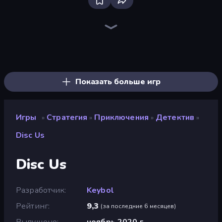
Tower Swap
Brainrot Tower Defence
Marble Merge: Steal Brainrot Game
Elemental Merge
Brainrot Blue Vs Red
Monster Merge Battle 3D
Jurassic Merge: Dino Evolution
Dinosaurs Merge Master
Battle Island
Merge Battle Tactics
Merge Mine: Mobs Attack!
Monster Battle
Obby: Hide and Seek, Battle Royale
Merge Team Tactics
Monster World: Fight Arena
Battle Arena
Merge Battle Car
Spirit Guardians
Показать больше игр
Игры
Стратегия
Приключения
Детектив
»
»
»
»
Disc Us
Disc Us
Разработчик
Keybol
Рейтинг
9,3
(
за последние 6 месяцев
)
Выпущено
ноябрь 2020 г.