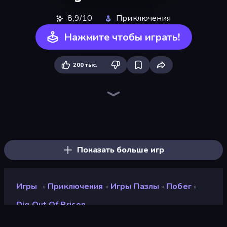
8,9/10
Приключения
Нажмите чтобы играть!
200 тыс.
Hole Digger
Dig or Die: Prison Escape Simulator
Schoolboy Escape: Runaway
Elevator Room Escape
Schoolboy Escape 2
Hole Digger in Russia
Escape or Die 4
Think to Escape
Vintage Escape
Escape or Die
Space Museum Escape
Game Cafe Escape
Escape or Die 2
Haunted School
The White Room
Paint Room Escape
The White Room 4
Machine Room Escape
Показать больше игр
Игры
Приключения
Игры Пазлы
Побег
»
»
»
»
Dig Out Of Prison