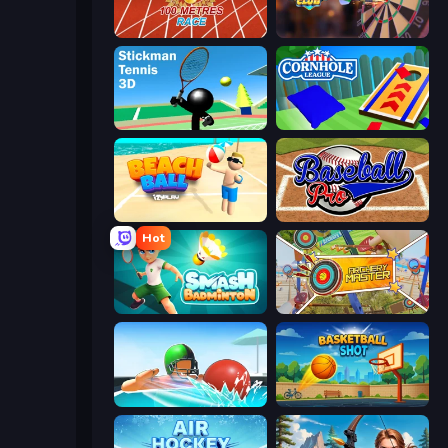
100 Meters Race
Darts Club
Stickman Tennis 3D
Cornhole League
Beach Ball
Baseball Pro
Hot
Smash Badminton
Archery Master
Dodgeball
Basketball Shot