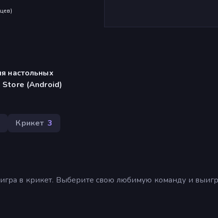
яцев
)
ля настольных
Store (Android)
9
Крикет
3
3D игра в крикет. Выберите свою любимую команду и выиг