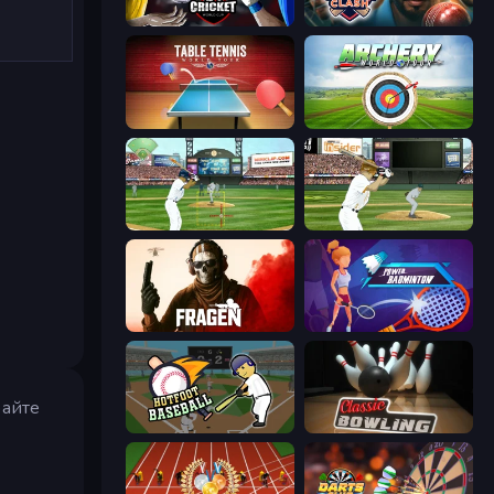
Cricket World Cup
Cricket Clash
Table Tennis World Tour
Archery World Tour
Baseball
ESPN Arcade Baseball
Fragen
Power Badminton
райте
Hotfoot Baseball
Classic Bowling