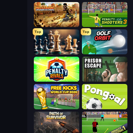
Mussoumano Game
Penalty Shooters 3
Top
Top
Chess Free
Golf Orbit
Penalty Rivals
Prison Escape
Free Kicks World Cup 2026
Pongoal