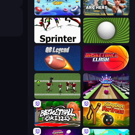
Air Hockey Cup
Archers Arena
Sprinter
The Speedy Golf
2 Minute Football QB Legend
Basketball Clash
Return Man 2
Super Bowling Mania
Basketball Skills
Slingshot Fortress