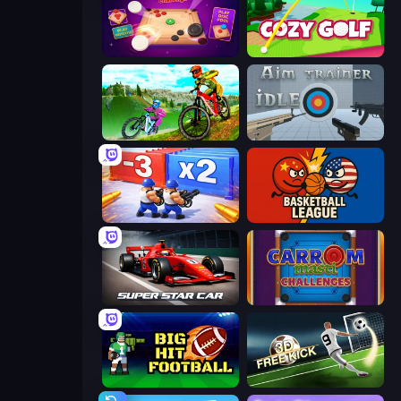
Disk Strike: Carrom Challenge
Cozy Golf
MX Offroad Master
Aim Trainer Idle
Battle Brigade
Basketball League
Super Star Car
Carrom Masti Challenges
Big Hit Football
Free Kick Classic (3D Free Kick)