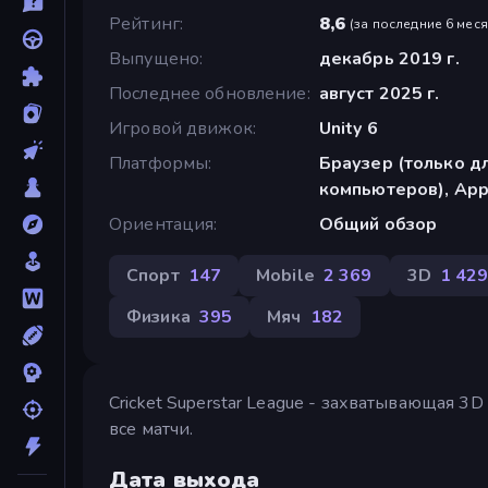
Рейтинг
8,6
(
за последние 6 мес
Выпущено
декабрь 2019 г.
Последнее обновление
август 2025 г.
Игровой движок
Unity 6
Платформы
Браузер (только д
компьютеров), App 
Ориентация
Общий обзор
Спорт
147
Mobile
2 369
3D
1 42
Физика
395
Мяч
182
Cricket Superstar League - захватывающая 
все матчи.
Дата выхода