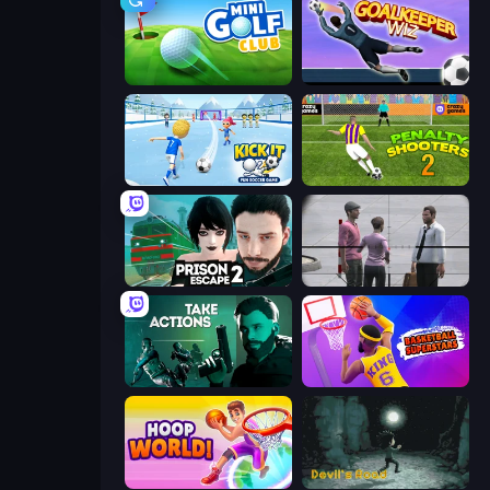
Mini Golf Club
Goalkeeper Wiz
Kick It – Fun Soccer Game
Penalty Shooters 2
Prison Escape 2
Sniper Assassin - Government Agent
Take Actions
Basketball Superstars
Hoop World 3D
Devil's Road