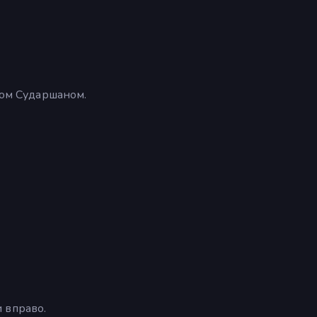
дом Сударшаном.
 вправо.