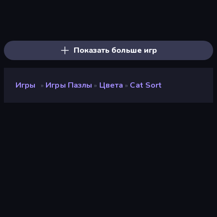
Piles of Mahjong
Screw Out: Bolts and Nuts
Arrow Escape
Skydom
Piece of Cake: Merge and Bake
Yarn Fever! Unravel Puzzle
Goods Triple Match 3D
Mahjongg Solitaire
Pixel Blast
Arrow Escape: Puzzle
Hexa Sort
Tap 3D Wood Block Away
Sushi Puzzle
Color Water Sort 3D
Parking Jam
Skydom: Reforged
Coffee Color Blocks
Mahjong Puzzle: Tile Match
Показать больше игр
Игры
Игры Пазлы
Цвета
Cat Sort
»
»
»
Cat Sort
Разработчик
Quok Games
Рейтинг
8,5
(
за последние 6 месяцев
)
Выпущено
октябрь 2025 г.
Игровой движок
Unity 6
Платформы
Браузер (настольный
компьютер, мобильное