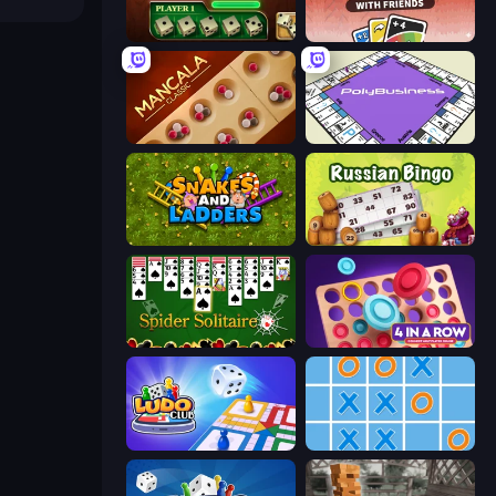
Yahtzee Online
DUO With Friends
Mancala Classic
PolyBusiness (Unofficial Monopoly)
Snakes and Ladders
Russian Bingo
Spider Solitaire
Connect 4 Online Multiplayer
Ludo Club
Tic Tac Toe Online