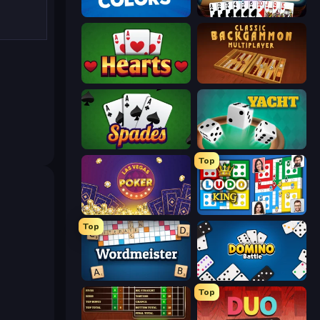
Four Colors
Gin Rummy Mania
Hearts: Classic
Backgammon Online
Spades
Yacht
Top
Las Vegas Poker
Ludo King
Top
Wordmeister
Domino Battle
Top