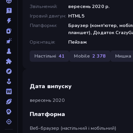
Звільнений
вересень 2020 р.
Ігровий двигун
HTML5
Платформи
Браузер (комп'ютер, мобі
планшет), Додаток CrazyGa
Орієнтація
Пейзаж
Настільні
41
Mobile
2 378
Мишка
Дата випуску
вересень 2020
Платформа
Веб-браузер (настільний і мобільний)