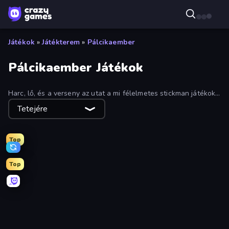
Játékok
»
Játékterem
»
Pálcikaember
Pálcikaember Játékok
Harc, lő, és a verseny az utat a mi félelmetes stickman játékok!
Játssz a legújabb és legjobb stickman játékokkal a lista
Tetejére
szűrőinek segítségével.
Top
Top
Man Runner 2048
Stickman Project
Ragdoll Soccer 2 Players
Ragdoll Throw Challenge
Prison Life
Count Masters: Stickman Games
Stick Epic Fighter
Bridge Race
Jailbreak: Hide or Attack!
Gomu Goman
Line Driver
Stick Crush
No Pain No Gain - Ragdoll Sandbox
Mad Stick
Through the Wall
Stickman Epic
Rescue Throw
Bed Wars
Doodle Smash
Infiltrating the Airship
Fun Ragdoll Challenge!
Donut Place
Age Evolution Run
Stickman Bullet Warriors
Escaping the Prison
Fleeing the Complex
Kick Loser
Stickman King
Stickman Weapon Master
Stick Fighter vs Zombies