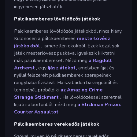
ingyenesen játszhatók.
Pálcikaemberes lövöldözős játékok
Pálcikaemberes lövöldözős játékokból nincs hiány.
Különösen a pálcikaemberes
mesterlövész
játékokból
, ismeretlen okokból. Ezek közül sok
játék mesterlövész puskával igyekszik kiiktatni
más pálcikaembereket. Nézd meg
a Ragdoll
Archerst
, egy
íjászjátékot,
amelyben íjjal és
nyíllal felszerelt pálcikaemberek szerepelnek
rongybaba fizikával. Ha szabadon barangolnál és
tombolnál, próbáld ki
az Amazing Crime
Strange Stickmant
. Ha lövöldözéssel szeretnél
kijutni a börtönből, nézd meg
a Stickman Prison:
Counter Assaultot.
Pálcikaemberes verekedős játékok
Szóval, milyen jó pálcikaemberes verekedős