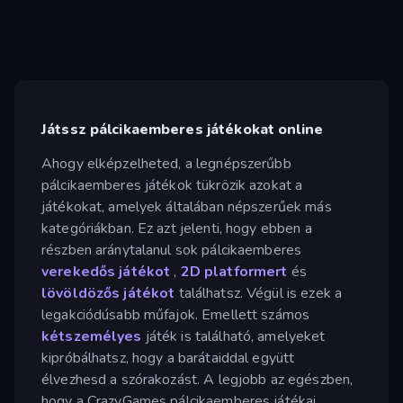
Játssz pálcikaemberes játékokat online
Ahogy elképzelheted, a legnépszerűbb
pálcikaemberes játékok tükrözik azokat a
játékokat, amelyek általában népszerűek más
kategóriákban. Ez azt jelenti, hogy ebben a
részben aránytalanul sok pálcikaemberes
verekedős játékot
,
2D platformert
és
lövöldözős játékot
találhatsz. Végül is ezek a
legakciódúsabb műfajok. Emellett számos
kétszemélyes
játék is található, amelyeket
kipróbálhatsz, hogy a barátaiddal együtt
élvezhesd a szórakozást. A legjobb az egészben,
hogy a CrazyGames pálcikaemberes játékai