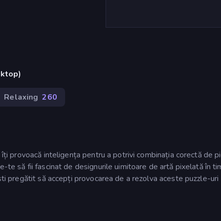
sktop)
Relaxing
260
 îți provoacă inteligența pentru a potrivi combinația corectă de 
te să fii fascinat de designurile uimitoare de artă pixelată în tim
ști pregătit să accepți provocarea de a rezolva aceste puzzle-uri