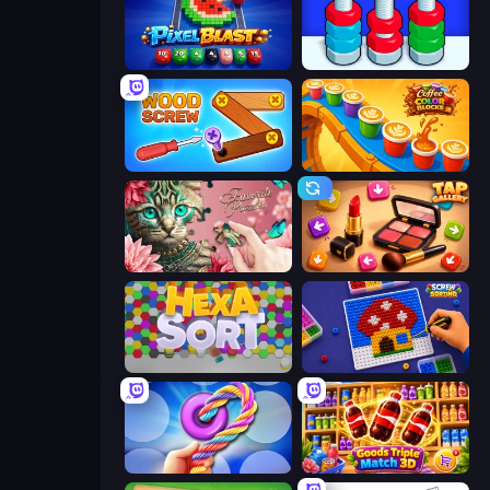
Pixel Blast
Nuts Puzzle: Sort By Color
Wood Screw: Bolts Puzzle
Coffee Color Blocks
Favorite Puzzles
Tap Gallery
Hexa Sort
Screw Sorting
Twisted Tangle
Goods Triple Match 3D