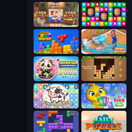
Yarn Fever! Unravel Puzzle
Tap Away Story
Puzzle Block Master
Open House
Unscrew Drop: Satisfying Puzzle
Wood Block Journey
Find The Cow
Farm Merge Valley