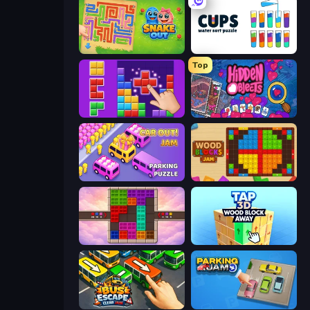
Snake Out: Maze Escape
Cups - Water Sort Puzzle
Top
BlockBuster Puzzle
Hidden Objects
Car OUT! Jam Parking Puzzle
Wood Blocks Jam
Color Cube Puzzle
Tap 3D Wood Block Away
Bus Escape: Clear Jam
Parking Jam