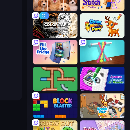
Jigpic Solitaire
Rope Stitch Puzzle
Color Tap: Coloring by Numbers
Draw Missing Part | DOP Puzzle
Fill The Fridge
Tangle Master
Plumber Pipe Out
Diamond Drawing by Numbers
Block Blaster
Knock Your Mind