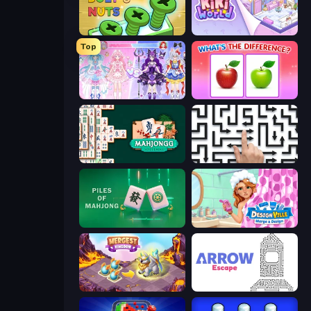
Screw Out: Bolts and Nuts
KiKi World
Top
Idol Livestream: Fashion Game
What's The Difference?
Mahjongg Solitaire
Arrow Escape: Puzzle
Piles of Mahjong
Designville: Merge & Design
Mergest Kingdom
Arrow Escape