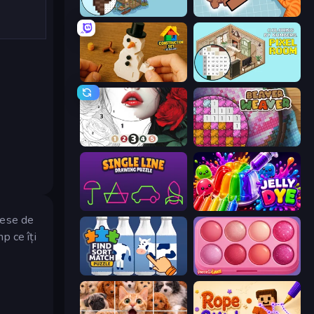
Coloring by Numbers: Pixel House
Blockogramm
Construction Set - 3D Builder
Coloring by Numbers: Pixel Room
Numicolor
Beaver Weaver
Single Line: Drawing Puzzle
Jelly Dye
piese de
p ce îți
Find Sort Match - Puzzle
Piece of Cake: Merge and Bake