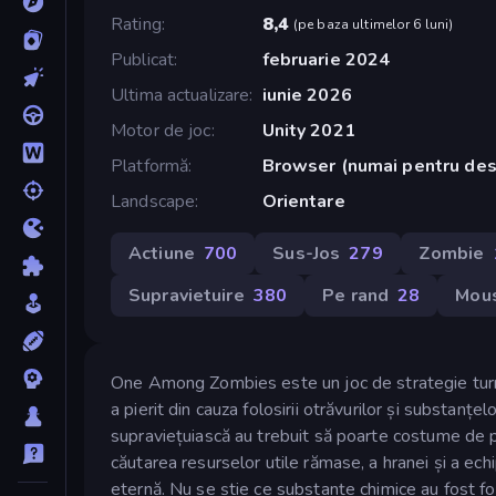
Rating
8,4
(
pe baza ultimelor 6 luni
)
Publicat
februarie 2024
Ultima actualizare
iunie 2026
Motor de joc
Unity 2021
Platformă
Browser (numai pentru de
Landscape
Orientare
Actiune
700
Sus-Jos
279
Zombie
Supravietuire
380
Pe rand
28
Mou
One Among Zombies este un joc de strategie turn-
a pierit din cauza folosirii otrăvurilor și substanț
supraviețuiască au trebuit să poarte costume de p
căutarea resurselor utile rămase, a hranei și a ech
eternă. Nu se știe ce substanțe chimice au fost fo