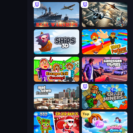
Real Warships
Aces of the Sky: Epic Dogfights
Ships 3D
Obby: Parkour with Ragdoll
Escape Evil Granny!
Gangster Crimes Online 6: Mafia City
Mad Town Andreas: Mafia Storie
Crazy Miners
Top