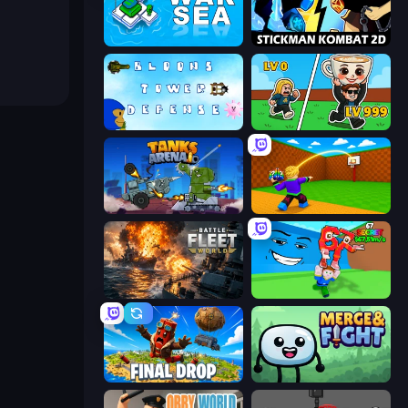
War Sea
Stickman Kombat 2D
Bloons Tower Defense 3
Brainrot Arena Online
Tanks Arena io: Craft & Combat
Throw a Lucky Block
Battle Fleet World
Escape Tsunami for Brainrots!
Final Drop
Merge & Fight