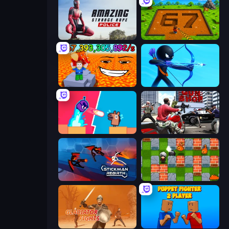
Amazing Strange Rope Police
Obby: Dig Brainrots
Escape Lava for Brainrots!
Archers Random
Boom Slingers ReBoom
Grand Action Simulator: New York
Stickman Rebirth
Bomber Friends
Gladiator Fights
Puppet Fighter 2 Player