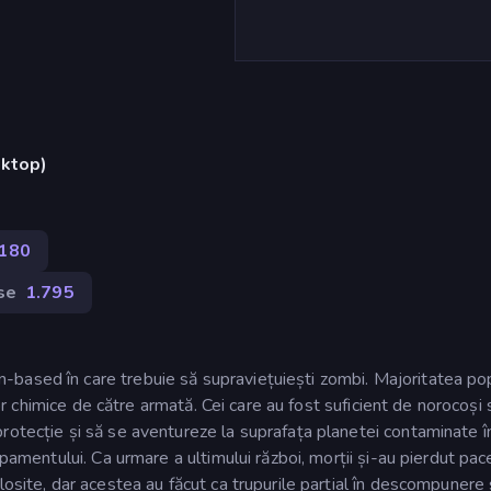
sktop)
180
se
1.795
based în care trebuie să supraviețuiești zombi. Majoritatea pop
elor chimice de către armată. Cei care au fost suficient de norocoși 
rotecție și să se aventureze la suprafața planetei contaminate î
ipamentului. Ca urmare a ultimului război, morții și-au pierdut pac
losite, dar acestea au făcut ca trupurile parțial în descompunere