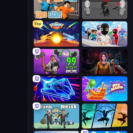
Obby World: Squid Escape
Madness Project Nexus
Top
Tank Stars
Mr. Dude: Online Multiverse Challenge
99 Nights in the Forest Online
Survival Zone Zombie Outbreak
Stellar Swarm
Dye Hard
Bank Heist
Shadow Ninja Revenge