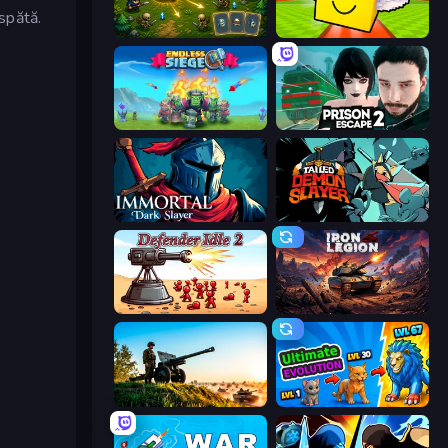
aspătă.
Tiny Ranger
Lucky Brainrot Blocks Online
Endless Siege
Prison Escape 2
Immortal: Dark Slayer
Tailed Demon Slayer
Defender Idle 2
Iron Legion
Artillery Vs Tanks
Ultimate Evolution