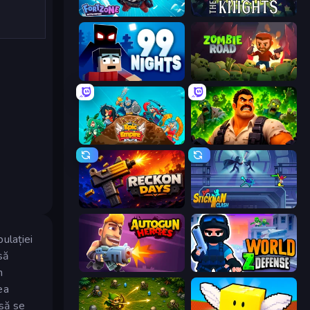
Fortzone Battle Royale
War the Knights
99 Nights (Bloxd.io)
Zombie Road
Epic Empire: Tower Defense
Zombie Lab Escape
Reckon Days
Stickman Clash
ulației
să
Autogun Heroes
World Z Defense - Zombie Defense
n
ea
 să se