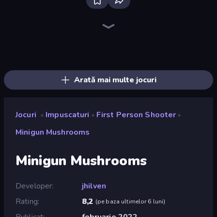
Bloxd.io
Ragdoll Archers
EvoWars.io
Piece of Cake: Merge and Bake
Veck.io
Racing Limits
Traffic Rider
Mahjongg Solitaire
Screw Out: Bolts and Nuts
Words of Wonders
Piles of Mahjong
Designville: Merge & Design
Miniblox
Space Waves
Stickman Clash
SkillWarz
Fortzone Battle Royale
Arrow Escape
Arată mai multe jocuri
Jocuri
Impuscaturi
First Person Shooter
»
»
»
Minigun Mushrooms
Minigun Mushrooms
Developer
jhilven
Rating
8,2
(
pe baza ultimelor 6 luni
)
Publicat
februarie 2022